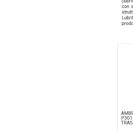
(lubr
con s
strut
Lubri
prodo
nazio
Le pe
tecno
inter
clien
fiduc
distr
e fles
AMBR
P301
TRAS