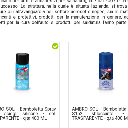
ificanti per armi e antiadesivi per saldatura), che dal 2007 è c
uccesso. La struttura, nella quale è situata l’azienda, si tro
ture più all'avanguardia nel settore aerosol europeo, sia in mat
ficanti e protettivi, prodotti per la manutenzione in genere, ade
tti per la cura dell'auto e prodotti per saldatura fanno parte
nale. Nel pieno rispetto del Made in Italy quindi, i prodotti marc
culiarità che hanno reso grande l’azienda si possono sintetizzare
logico del proprio know-how, per garantire al cliente i prodot
nazionale; il miglior rapporto qualità-prezzo; un'assistenza prof
tela. Queste caratteristiche sono regole che Ambro-Sol segue 
ia reciproca con il cliente. Ambro-Sol, quindi, si presenta co
ibuzione industriale di prodotti spray, in grado di costruire un'im
sibilità nei confronti dei collaboratori e del target di riferimento.
O-SOL - Bomboletta Spray
AMBRO-SOL - Bomboletta 
 sciogli silicone - col.
S152 sbloccante - 
PARENTE - q.ta 400 ML
TRASPARENTE - q.ta 400 M