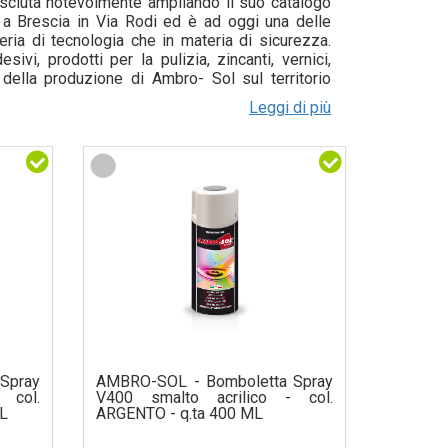
resciuta notevolmente ampliando il suo catalogo
va a Brescia in Via Rodi ed è ad oggi una delle
eria di tecnologia che in materia di sicurezza.
sivi, prodotti per la pulizia, zincanti, vernici,
 della produzione di Ambro- Sol sul territorio
ati Ambro-Sol risultano sicuri e all’avanguardia.
Leggi di più
 nei seguenti concetti: lo sviluppo qualitativo e
ti più all'avanguardia sul mercato nazionale ed
essionale ed efficiente per poter fidelizzare la
scrupolosamente, creando uno stretto legame di
me brand specializzato nella produzione e nella
magine che comunichi grande tecnica, affidabilità
Spray
AMBRO-SOL - Bomboletta Spray
col.
V400 smalto acrilico - col.
L
ARGENTO - q.ta 400 ML