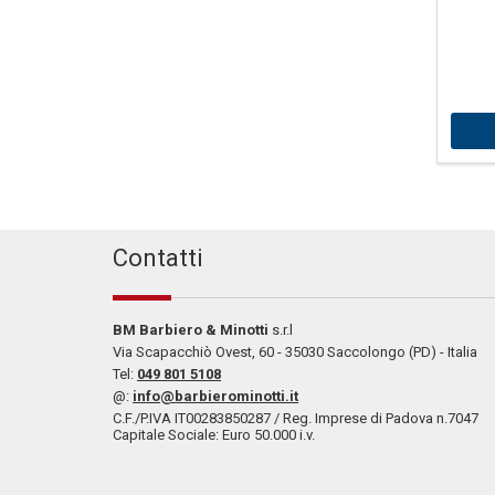
Contatti
BM Barbiero & Minotti
s.r.l
Via Scapacchiò Ovest, 60 - 35030 Saccolongo (PD) - Italia
Tel:
049 801 5108
@:
info@barbierominotti.it
C.F./P.IVA IT00283850287 / Reg. Imprese di Padova n.7047
Capitale Sociale: Euro 50.000 i.v.