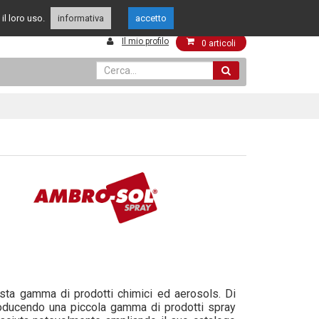
349 4262144
049 8015108
il loro uso.
enti
informativa
accetto
Il mio profilo
0
articoli
sta gamma di prodotti chimici ed aerosols. Di
producendo una piccola gamma di prodotti spray