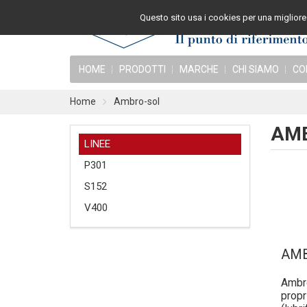
Questo sito usa i cookies per una migliore 
HOME
PRODOTTI
MARCHE
CHI SIAMO
CO
Home
Ambro-sol
AM
LINEE
P301
S152
V400
AMB
Ambro
propr