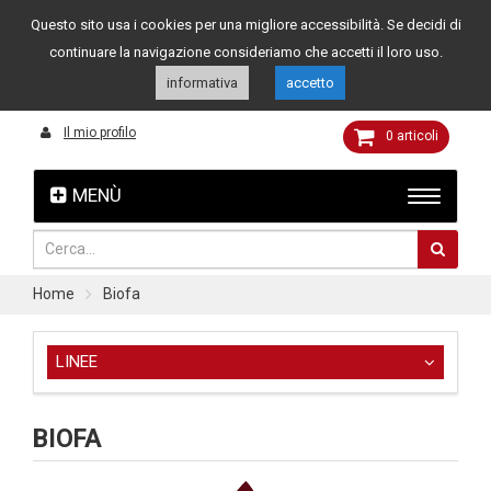
Questo sito usa i cookies per una migliore accessibilità. Se decidi di
Assistenza clienti
049 8015108
349 4262144
continuare la navigazione consideriamo che accetti il loro uso.
informativa
accetto
Il mio profilo
0
articoli
MENÙ
Home
Biofa
LINEE
BIOFA