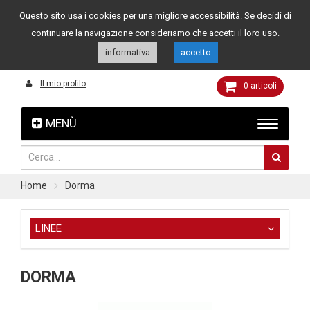
Questo sito usa i cookies per una migliore accessibilità. Se decidi di
Assistenza clienti
049 8015108
349 4262144
continuare la navigazione consideriamo che accetti il loro uso.
informativa
accetto
Il mio profilo
0
articoli
MENÙ
Home
Dorma
LINEE
DORMA