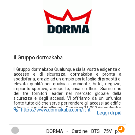
Il Gruppo dormakaba
Il Gruppo dormakaba Qualunque sia la vostra esigenza di
accesso e di sicurezza, dormakaba è pronta a
soddisfarla, grazie ad un ampio portafoglio di prodotti di
elevata qualità per qualsiasi ambiente, hotel, negozio,
impianto sportivo, aeroporto, casa o ufficio. Siamo uno
dei tre fornitori leader nel mercato globale della
sicurezza e degli accessi. Vi offriamo da un un’unica
fonte tutto ciò che serve per rendere gli accessi ad edifici
e locali sicuri ed intelligenti. Con circa 16.000 dipendenti e
https://www.dormakaba.com/it-it
Leggi di più
numerosi partners vi supportiamo in oltre 130 paesi. In
questo modo potrete beneficiare ovunque dei nostri
prodotti, delle nostre soluzioni e servizi in grado di
soddisfare pienamente le vostre esigenze di sicurezza.
DORMA - Cardine BTS 75V per
Informazioni sulle azioni Dormakaba Holding AG è