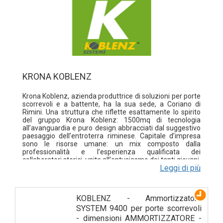
KRONA KOBLENZ
Krona Koblenz, azienda produttrice di soluzioni per porte
scorrevoli e a battente, ha la sua sede, a Coriano di
Rimini. Una struttura che riflette esattamente lo spirito
del gruppo Krona Koblenz: 1500mq di tecnologia
all’avanguardia e puro design abbracciati dal suggestivo
paesaggio dell’entroterra riminese. Capitale d’impresa
sono le risorse umane: un mix composto dalla
professionalità e l’esperienza qualificata dei
collaboratori storici, unita all’entusiasmo dei tanti giovani.
Leggi di più
Affidabilità, qualità e design sono più che mai sinonimi
del prodotto Made in Italy, e sono le caratteristiche
imprescindibili su cui Marketing, Ricerca & Sviluppo
hanno lavorato e costruito la storia e lo sviluppo di
KOBLENZ - Ammortizzatore
KRONA KOBLENZ SPA. Per poter operare con efficacia
nel tempo, è fondamentale avere la massima flessibilità
SYSTEM 9400 per porte scorrevoli
in base all’evoluzione dei mercati di riferimento, per
- dimensioni AMMORTIZZATORE -