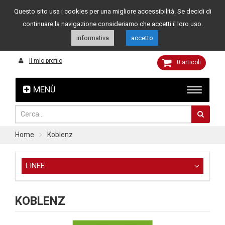
Questo sito usa i cookies per una migliore accessibilità. Se decidi di
Assistenza clienti
049 8015108
349 4262144
continuare la navigazione consideriamo che accetti il loro uso.
informativa
accetto
Il mio profilo
0
articoli
MENÙ
Home
Koblenz
LINEE
KOBLENZ