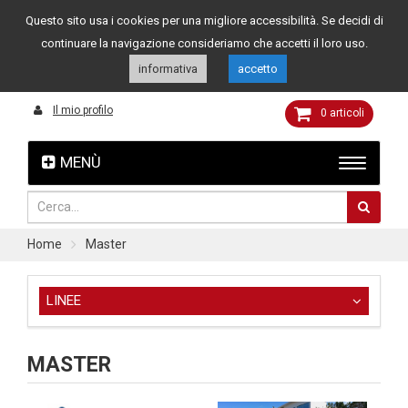
Questo sito usa i cookies per una migliore accessibilità. Se decidi di
Assistenza clienti
049 8015108
349 4262144
continuare la navigazione consideriamo che accetti il loro uso.
informativa
accetto
Il mio profilo
0
articoli
MENÙ
Home
Master
LINEE
MASTER