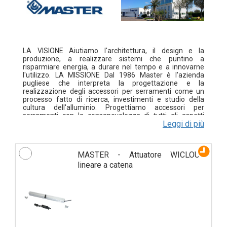
LA VISIONE Aiutiamo l'architettura, il design e la
produzione, a realizzare sistemi che puntino a
risparmiare energia, a durare nel tempo e a innovarne
l'utilizzo. LA MISSIONE Dal 1986 Master è l'azienda
pugliese che interpreta la progettazione e la
realizzazione degli accessori per serramenti come un
processo fatto di ricerca, investimenti e studio della
cultura dell'alluminio. Progettiamo accessori per
serramenti con la consapevolezza di tutti gli aspetti
Leggi di più
legati al risparmio energetico, alla sostenibilità e alla
durabilità che possono apportare gli stessi al prodotto
finale. Master promuove la cultura internazionale
dell'alluminio collaborando con ricercatori, progettisti,
MASTER - Attuatore WICLOUD
architetti, designers e produttori di finestre. Il senso di
appartenenza, la passione e lo spirito di squadra ispirano
lineare a catena
il nostro modo di essere ed identificano le persone con le
quali lavoriamo. Master lega da sempre il suo sviluppo al
benessere delle persone e delle comunità in cui opera.