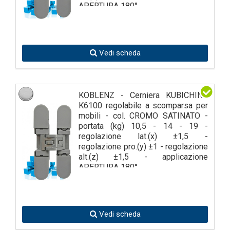
APERTURA 180°
Vedi scheda
KOBLENZ - Cerniera KUBICHINA
K6100 regolabile a scomparsa per
mobili - col. CROMO SATINATO -
portata (kg) 10,5 - 14 - 19 -
regolazione lat.(x) ±1,5 -
regolazione pro.(y) ±1 - regolazione
alt.(z) ±1,5 - applicazione
APERTURA 180°
Vedi scheda