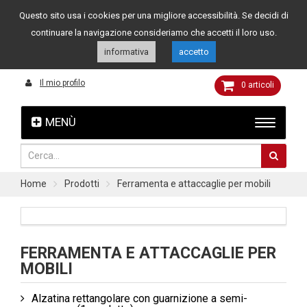
Questo sito usa i cookies per una migliore accessibilità. Se decidi di
Assistenza clienti
049 8015108
349 4262144
continuare la navigazione consideriamo che accetti il loro uso.
informativa
accetto
Il mio profilo
0
articoli
MENÙ
Home
Prodotti
Ferramenta e attaccaglie per mobili
FERRAMENTA E ATTACCAGLIE PER
MOBILI
Alzatina rettangolare con guarnizione a semi-