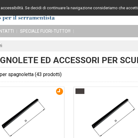
accessibilità. Se decidi di continuare la navigazione consideriamo che accetti 
Assistenza cli
NTATTI
SPECIALE FUORI-TUTTO!!!
ri
GNOLETE ED ACCESSORI PER SCU
per spagnoletta
(43 prodotti)