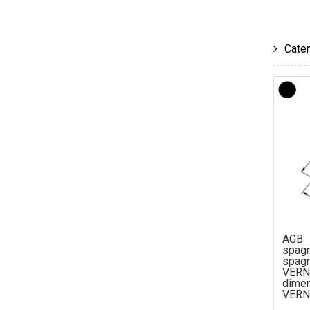
Caten
AGB 
spagn
spag
VERN
dim
VERN