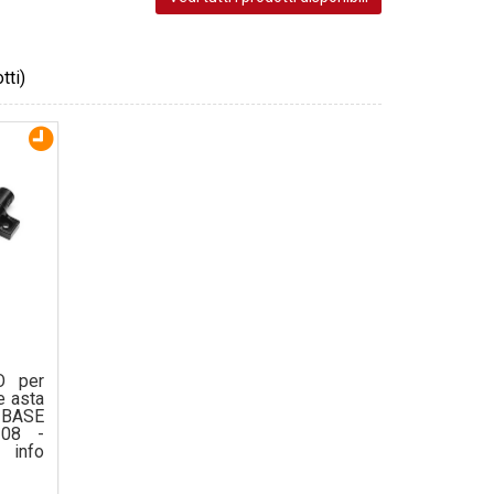
tti)
O per
e asta
 BASE
108 -
info