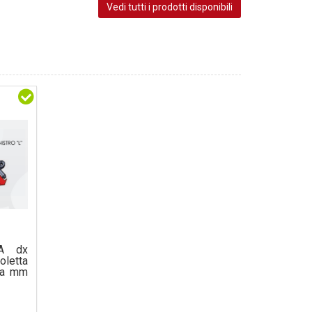
Vedi tutti i prodotti disponibili
TA dx
oletta
 a mm