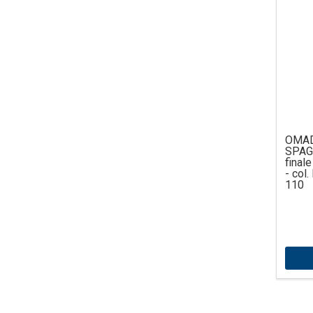
OM
SPAG
final
- col
110