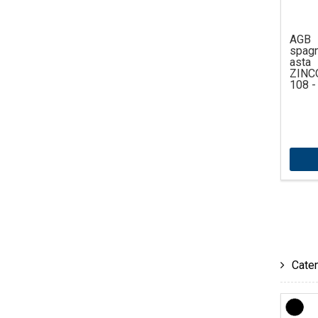
AGB 
spagn
asta
ZINC
108 -
Caten