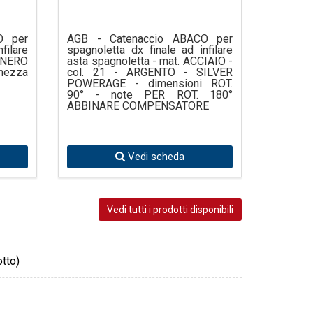
O per
AGB - Catenaccio ABACO per
filare
spagnoletta dx finale ad infilare
- NERO
asta spagnoletta - mat. ACCIAIO -
hezza
col. 21 - ARGENTO - SILVER
POWERAGE - dimensioni ROT.
90° - note PER ROT. 180°
ABBINARE COMPENSATORE
Vedi scheda
Vedi tutti i prodotti disponibili
tto)