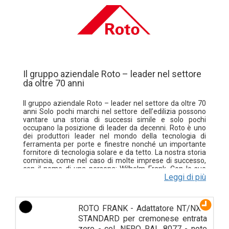
Il gruppo aziendale Roto – leader nel settore
da oltre 70 anni
Il gruppo aziendale Roto – leader nel settore da oltre 70
anni Solo pochi marchi nel settore dell’edilizia possono
vantare una storia di successi simile e solo pochi
occupano la posizione di leader da decenni. Roto è uno
dei produttori leader nel mondo della tecnologia di
ferramenta per porte e finestre nonché un importante
fornitore di tecnologia solare e da tetto. La nostra storia
comincia, come nel caso di molte imprese di successo,
con il nome di una persona: Wilhelm Frank. Con le sue
Leggi di più
idee, come quella della ferramenta AR prodotta
industrialmente nel 1935, è diventato un pioniere del
settore. Il fondatore della nostra azienda era un
inventore svevo per eccellenza. Sotto il suo influsso e
ROTO FRANK - Adattatore NT/NX -
quello dei suoi diretti successori, Roto, con la sua sede
centrale di Leinfelden-Echterdingen, è trasformata da
STANDARD per cremonese entrata
azienda individuale in un gruppo aziendale di portata
zero - col. NERO RAL 8077 - note