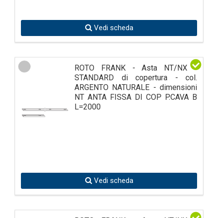
successo con 26 collaboratori. Sviluppo prodotto e
product management, finanze e marketing, nonché
logistica e distribuzione fanno parte oggi delle funzioni
Vedi scheda
svolte dalla centrale di Roto Italia, con sede a Meolo,
poco distante da Venezia.
ROTO FRANK - Asta NT/NX -
STANDARD di copertura - col.
ARGENTO NATURALE - dimensioni
NT ANTA FISSA DI COP P.CAVA B
L=2000
Vedi scheda