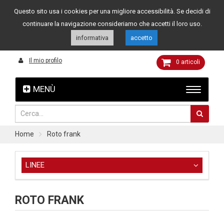
Questo sito usa i cookies per una migliore accessibilità. Se decidi di
Assistenza clienti
049 8015108
349 4262144
continuare la navigazione consideriamo che accetti il loro uso.
informativa
accetto
Il mio profilo
0
articoli
MENÙ
Home
Roto frank
LINEE
ROTO FRANK