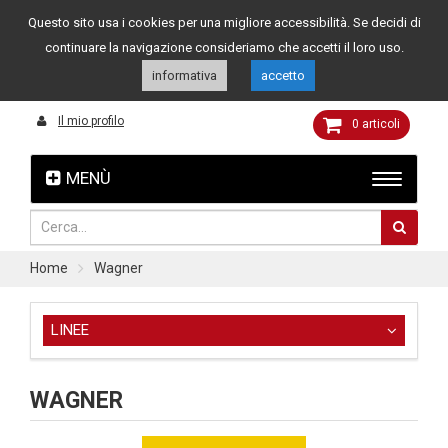
Questo sito usa i cookies per una migliore accessibilità. Se decidi di
Assistenza clienti
049 8015108
349 4262144
continuare la navigazione consideriamo che accetti il loro uso.
informativa
accetto
Il mio profilo
0
articoli
MENÙ
Home
Wagner
LINEE
WAGNER