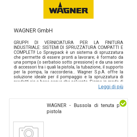
WAGNER GmbH
GRUPPI DI VERNICIATURA PER LA FINITURA
INDUSTRIALE: SISTEMI DI SPRUZZATURA COMPATTI E
COMPLETI! Lo Spraypack è un sistema di spruzzatura
che permette di essere pronti a lavorare; è formato da
una pompa (o serbatoio sotto pressione) e da una serie
di accessori tra i quali la pistola, la tubazione, il supporto
per la pompa, la raccorderia... Wagner S.p.A. offre la
soluzione ideale per il pompaggio e la spruzzatura di
prodotti sia a base acqua che solvente. Siamo in grado di
Leggi di più
soddisfare con successo le esigenze sia dei piccoli
laboratori sia delle medie/grandi industrie. GRUPPI A
PISTONE PER LA FINITURA INDUSTRIALE Wagner S.p.A.
offre una vasta gamma di pompe a pistone tra cui
WAGNER - Bussola di tenuta per
scegliere, per ogni esigenza e tipologia di applicazione: •
Pompe in Acciao Inox: ideali sia per prodotti a base
pistola
acqua sia solventi • Adatti per applicazioni AirCoat ed
Airless • Bassa, Media ed Alta Pressione • Ampia gamma
di portate disponibili e di soluzioni personalizzate
GRUPPI A PISTONE PER APPLICAZIONI
ANTICORROSIONE Le pompe Protective Coating