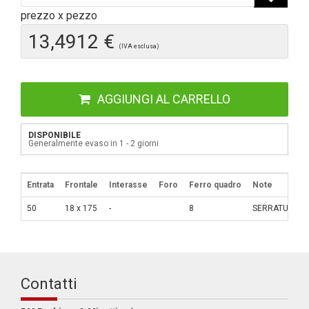
prezzo x pezzo
13,4912 €
(IVA esclusa)
AGGIUNGI AL CARRELLO
DISPONIBILE
Generalmente evaso in 1 - 2 giorni
Entrata
Frontale
Interasse
Foro
Ferro quadro
Note
50
18 x 175
-
8
SERRATURA PE
Contatti