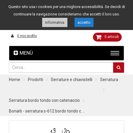
Questo sito usa i cookies per una migliore accessibilità. Se decidi di
Assistenza clienti
049 8015108
349 4262144
continuare la navigazione consideriamo che accetti il loro uso.
informativa
accetto
Il mio profilo
0
articoli
MENÙ
Home
Prodotti
Serrature e chiavistelli
Serratura
Serratura bordo tondo con catenaccio
Bonaiti - serratura s-612 bordo tondo c ...