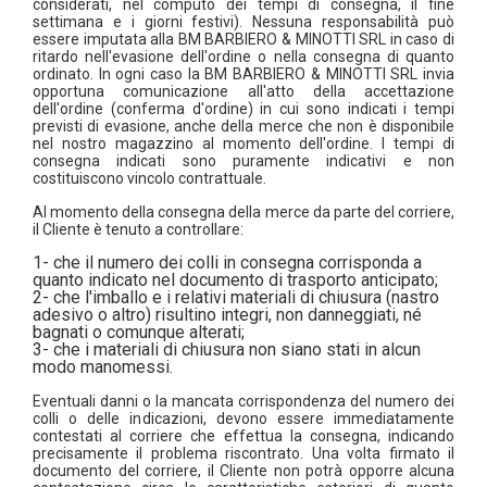
considerati, nel computo dei tempi di consegna, il fine
settimana e i giorni festivi). Nessuna responsabilità può
essere imputata alla BM BARBIERO & MINOTTI SRL in caso di
ritardo nell'evasione dell'ordine o nella consegna di quanto
ordinato. In ogni caso la BM BARBIERO & MINOTTI SRL invia
opportuna comunicazione all'atto della accettazione
dell'ordine (conferma d'ordine) in cui sono indicati i tempi
previsti di evasione, anche della merce che non è disponibile
nel nostro magazzino al momento dell'ordine. I tempi di
consegna indicati sono puramente indicativi e non
costituiscono vincolo contrattuale.
Al momento della consegna della merce da parte del corriere,
il Cliente è tenuto a controllare:
1- che il numero dei colli in consegna corrisponda a
quanto indicato nel documento di trasporto anticipato;
2- che l'imballo e i relativi materiali di chiusura (nastro
adesivo o altro) risultino integri, non danneggiati, né
bagnati o comunque alterati;
3- che i materiali di chiusura non siano stati in alcun
modo manomessi.
Eventuali danni o la mancata corrispondenza del numero dei
colli o delle indicazioni, devono essere immediatamente
contestati al corriere che effettua la consegna, indicando
precisamente il problema riscontrato. Una volta firmato il
documento del corriere, il Cliente non potrà opporre alcuna