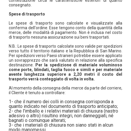
contestazione circa le caratteristiche esteriori di quanto
consegnato.
Spese di trasporto
Le spese di trasporto sono calcolate e visualizzate alla
conferma dell'ordine. Esse tengono conto della quantità della
merce, delle modalità di pagamento. Non è inclusa nel costo
di trasporto nessuna assicurazione sui beni trasportati.
N.B.: Le spese di trasporto calcolate sono valide per spedizioni
verso tutto il territorio italiano e la Repubblica di San Marino.
Per spedizioni verso Paesi stranieri potrebbe essere applicato
un sovrapprezzo che sarà valutato in relazione alla specifica
destinazione.
Per la spedizione di materiale voluminoso
come porte, blindati, taglia fuoco e simili e per materiale
avente lunghezza superiore a 2,20 metri il costo del
trasporto verrà conteggiato di volta in volta.
Al momento della consegna della merce da parte del corriere,
il Cliente è tenuto a controllare:
1- che il numero dei colli in consegna corrisponda a
quanto indicato nel documento di trasporto anticipato;
2- che l'imballo e i relativi materiali di chiusura (nastro
adesivo o altro) risultino integri, non danneggiati, né
bagnati o comunque alterati;
3- che i materiali di chiusura non siano stati in alcun
modo manomessi.