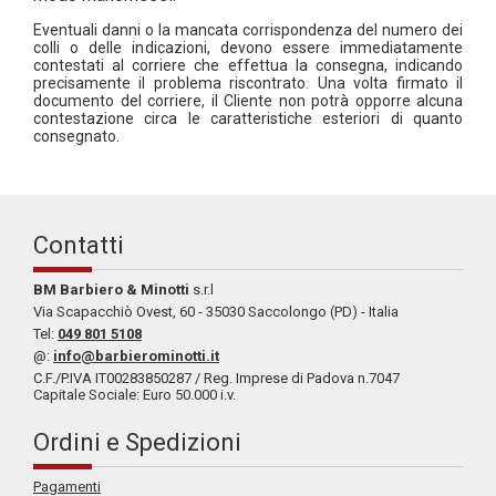
Eventuali danni o la mancata corrispondenza del numero dei
colli o delle indicazioni, devono essere immediatamente
contestati al corriere che effettua la consegna, indicando
precisamente il problema riscontrato. Una volta firmato il
documento del corriere, il Cliente non potrà opporre alcuna
contestazione circa le caratteristiche esteriori di quanto
consegnato.
Contatti
BM Barbiero & Minotti
s.r.l
Via Scapacchiò Ovest, 60 - 35030 Saccolongo (PD) - Italia
Tel:
049 801 5108
@:
info@barbierominotti.it
C.F./P.IVA IT00283850287 / Reg. Imprese di Padova n.7047
Capitale Sociale: Euro 50.000 i.v.
Ordini e Spedizioni
Pagamenti