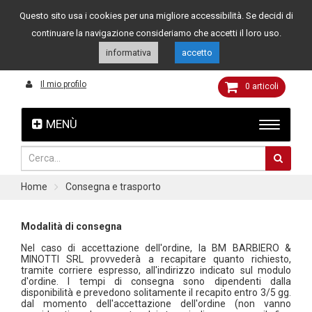
Questo sito usa i cookies per una migliore accessibilità. Se decidi di
Assistenza clienti
049 8015108
349 4262144
continuare la navigazione consideriamo che accetti il loro uso.
informativa
accetto
Il mio profilo
0
articoli
MENÙ
Home
Consegna e trasporto
Modalità di consegna
Nel caso di accettazione dell'ordine, la BM BARBIERO &
MINOTTI SRL provvederà a recapitare quanto richiesto,
tramite corriere espresso, all'indirizzo indicato sul modulo
d'ordine. I tempi di consegna sono dipendenti dalla
disponibilità e prevedono solitamente il recapito entro 3/5 gg.
dal momento dell'accettazione dell'ordine (non vanno