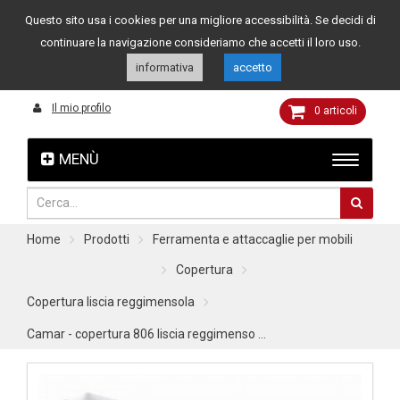
Questo sito usa i cookies per una migliore accessibilità. Se decidi di
Assistenza clienti
049 8015108
349 4262144
continuare la navigazione consideriamo che accetti il loro uso.
informativa
accetto
Il mio profilo
0
articoli
MENÙ
Home
Prodotti
Ferramenta e attaccaglie per mobili
Copertura
Copertura liscia reggimensola
Camar - copertura 806 liscia reggimenso ...