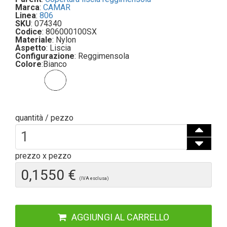
Marca
:
CAMAR
Linea
:
806
SKU
: 074340
Codice
: 806000100SX
Materiale
: Nylon
Aspetto
: Liscia
Configurazione
: Reggimensola
Colore
:
Bianco
quantità / pezzo
prezzo x pezzo
0,1550 €
(IVA esclusa)
AGGIUNGI AL CARRELLO