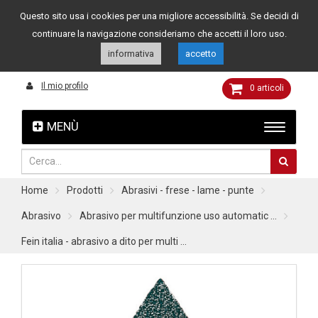
Questo sito usa i cookies per una migliore accessibilità. Se decidi di
Assistenza clienti
049 8015108
349 4262144
continuare la navigazione consideriamo che accetti il loro uso.
informativa
accetto
Il mio profilo
0
articoli
MENÙ
Home
Prodotti
Abrasivi - frese - lame - punte
Abrasivo
Abrasivo per multifunzione uso automatic ...
Fein italia - abrasivo a dito per multi ...