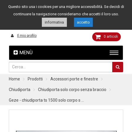
Questo sito usa i cookies per una migliore accessibilità. Se decidi di
Assistenza clienti
049 8015108
349 4262144
continuare la navigazione consideriamo che accetti il loro uso.
informativa
accetto
Il mio profilo
0
articoli
MENÙ
Home
Prodotti
Accessori porte e finestre
Chiudiporta
Chiudiporta solo corpo senza braccio
Geze - chiudiporta ts 1500 solo corpo s ...