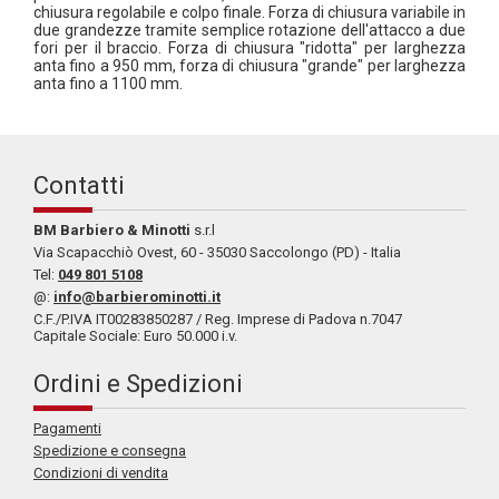
chiusura regolabile e colpo finale. Forza di chiusura variabile in
due grandezze tramite semplice rotazione dell'attacco a due
fori per il braccio. Forza di chiusura "ridotta" per larghezza
anta fino a 950 mm, forza di chiusura "grande" per larghezza
anta fino a 1100 mm.
Contatti
BM Barbiero & Minotti
s.r.l
Via Scapacchiò Ovest, 60 - 35030 Saccolongo (PD) - Italia
Tel:
049 801 5108
@:
info@barbierominotti.it
C.F./P.IVA IT00283850287 / Reg. Imprese di Padova n.7047
Capitale Sociale: Euro 50.000 i.v.
Ordini e Spedizioni
Pagamenti
Spedizione e consegna
Condizioni di vendita