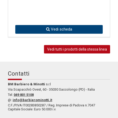
Vedi scheda
Vedi tutti i prodotti della stessa linea
Contatti
BM Barbiero & Minotti
s.r.l
Via Scapacchiò Ovest, 60 - 35030 Saccolongo (PD) - Italia
Tel:
049 801 5108
@:
info@barbierominotti.it
C.F./P.IVA IT00283850287 / Reg. Imprese di Padova n.7047
Capitale Sociale: Euro 50.000 i.v.