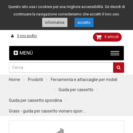
Questo sito usa i cookies per una migliore accessibilità. Se decidi di
Assistenza clienti
049 8015108
349 4262144
continuare la navigazione consideriamo che accetti il loro uso.
informativa
accetto
Il mio profilo
0
articoli
MENÙ
Home
Prodotti
Ferramenta e attaccaglie per mobili
Guida per cassetto
Guida per cassetto spondina
Grass - guida per cassetto vionaro spon ...