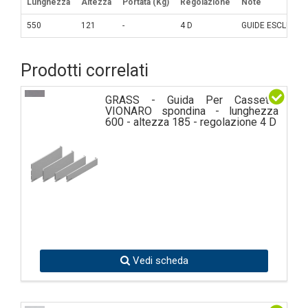
Lunghezza
Altezza
Portata (Kg)
Regolazione
Note
550
121
-
4 D
GUIDE ESCLUSE
Prodotti correlati
GRASS - Guida Per Cassetto
VIONARO spondina - lunghezza
600 - altezza 185 - regolazione 4 D
Vedi scheda