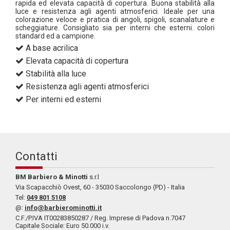
rapida ed elevata capacità di copertura. Buona stabilità alla
luce e resistenza agli agenti atmosferici. Ideale per una
colorazione veloce e pratica di angoli, spigoli, scanalature e
scheggiature. Consigliato sia per interni che esterni. colori
standard ed a campione.
A base acrilica
Elevata capacità di copertura
Stabilità alla luce
Resistenza agli agenti atmosferici
Per interni ed esterni
Contatti
BM Barbiero & Minotti
s.r.l
Via Scapacchiò Ovest, 60 - 35030 Saccolongo (PD) - Italia
Tel:
049 801 5108
@:
info@barbierominotti.it
C.F./P.IVA IT00283850287 / Reg. Imprese di Padova n.7047
Capitale Sociale: Euro 50.000 i.v.