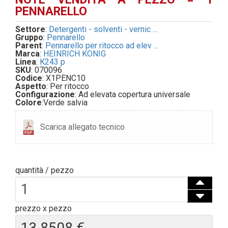
PENNARELLO
Settore
:
Detergenti - solventi - vernic ...
Gruppo
:
Pennarello
Parent
:
Pennarello per ritocco ad elev ...
Marca
:
HEINRICH KONIG
Linea
:
K243 p
SKU
: 070096
Codice
: X1PENC10
Aspetto
: Per ritocco
Configurazione
: Ad elevata copertura universale
Colore
:
Verde salvia
Scarica allegato tecnico
quantità / pezzo
prezzo x pezzo
13,8508 €