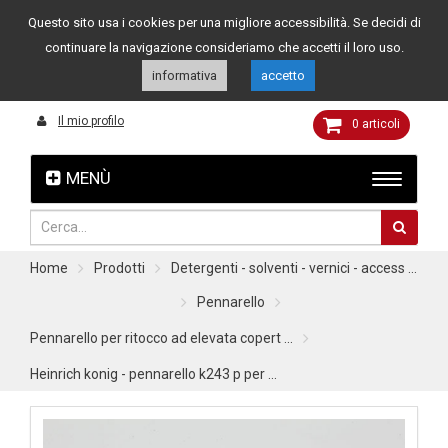
Questo sito usa i cookies per una migliore accessibilità. Se decidi di
Assistenza clienti
049 8015108
349 4262144
continuare la navigazione consideriamo che accetti il loro uso.
informativa
accetto
Il mio profilo
0
articoli
MENÙ
Home
Prodotti
Detergenti - solventi - vernici - access ...
Pennarello
Pennarello per ritocco ad elevata copert ...
Heinrich konig - pennarello k243 p per ...