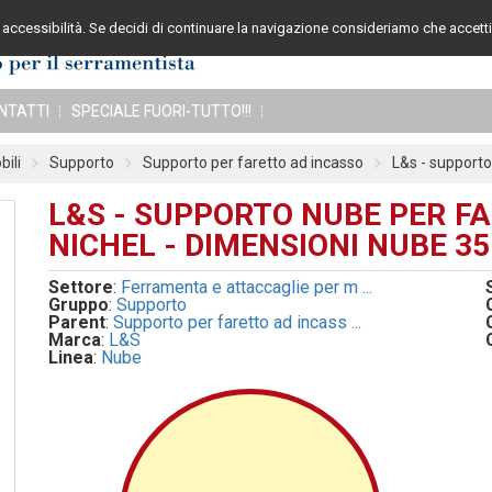
accessibilità. Se decidi di continuare la navigazione consideriamo che accetti 
Assistenza cli
NTATTI
SPECIALE FUORI-TUTTO!!!
ili
Supporto
Supporto per faretto ad incasso
L&s - supporto 
L&S - SUPPORTO NUBE PER FA
NICHEL - DIMENSIONI NUBE 35
Settore
:
Ferramenta e attaccaglie per m ...
Gruppo
:
Supporto
Parent
:
Supporto per faretto ad incass ...
Marca
:
L&S
Linea
:
Nube