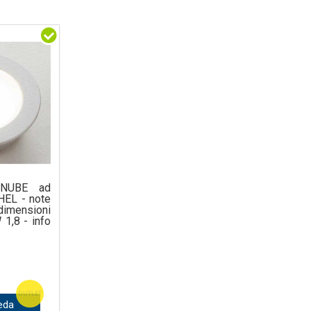
 NUBE ad
CHEL - note
mensioni
,8 - info
OUTLET
eda