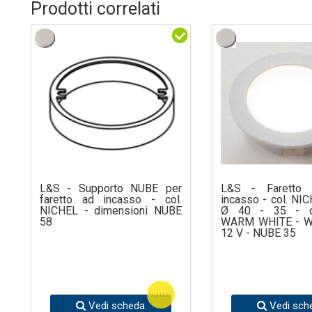
Prodotti correlati
L&S - Supporto NUBE per
L&S - Faretto
faretto ad incasso - col.
incasso - col. NI
NICHEL - dimensioni NUBE
Ø 40 - 35 - di
58
WARM WHITE - W 1
12 V - NUBE 35
OUTLET
Vedi scheda
Vedi sch