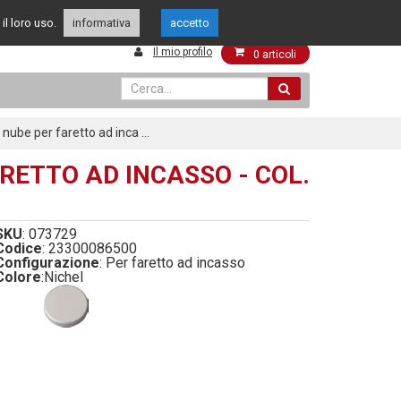
349 4262144
049 8015108
il loro uso.
enti
informativa
accetto
Il mio profilo
0
articoli
nube per faretto ad inca ...
RETTO AD INCASSO - COL.
SKU
: 073729
Codice
: 23300086500
Configurazione
: Per faretto ad incasso
Colore
:
Nichel