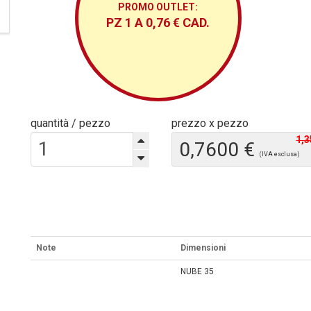
PROMO OUTLET:
PZ 1 A 0,76 € CAD.
quantità / pezzo
prezzo x pezzo
1,3
0,7600 €
(IVA esclusa)
Note
Dimensioni
NUBE 35