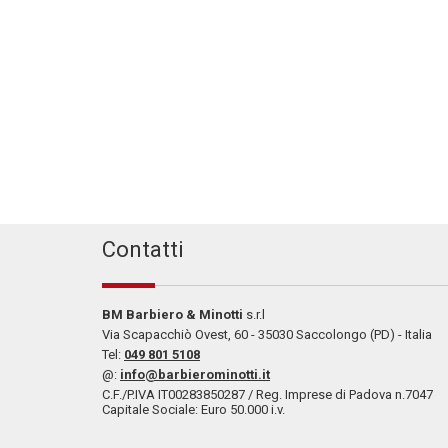
Contatti
BM Barbiero & Minotti
s.r.l
Via Scapacchiò Ovest, 60 - 35030 Saccolongo (PD) - Italia
Tel:
049 801 5108
@:
info@barbierominotti.it
C.F./P.IVA IT00283850287 / Reg. Imprese di Padova n.7047
Capitale Sociale: Euro 50.000 i.v.