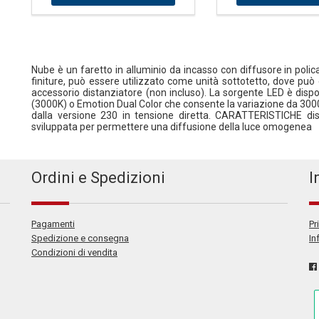
Nube è un faretto in alluminio da incasso con diffusore in polic
finiture, può essere utilizzato come unità sottotetto, dove può 
accessorio distanziatore (non incluso). La sorgente LED è disp
(3000K) o Emotion Dual Color che consente la variazione da 30
dalla versione 230 in tensione diretta. CARATTERISTICHE dis
sviluppata per permettere una diffusione della luce omogenea
Ordini e Spedizioni
I
Pagamenti
Pr
Spedizione e consegna
In
Condizioni di vendita