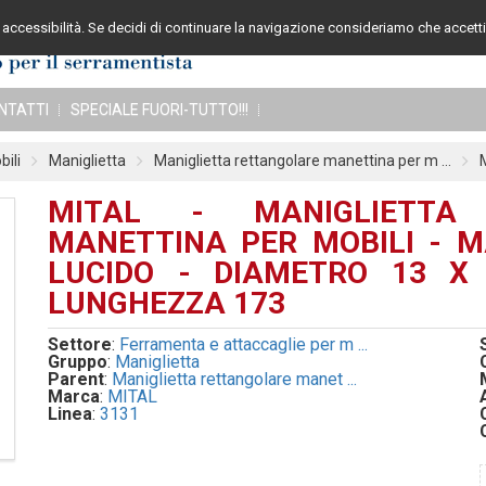
accessibilità. Se decidi di continuare la navigazione consideriamo che accetti 
Assistenza cli
NTATTI
SPECIALE FUORI-TUTTO!!!
ili
Maniglietta
Maniglietta rettangolare manettina per m ...
MITAL - MANIGLIETTA
MANETTINA PER MOBILI - M
LUCIDO - DIAMETRO 13 X 
LUNGHEZZA 173
Settore
:
Ferramenta e attaccaglie per m ...
Gruppo
:
Maniglietta
Parent
:
Maniglietta rettangolare manet ...
Marca
:
MITAL
Linea
:
3131