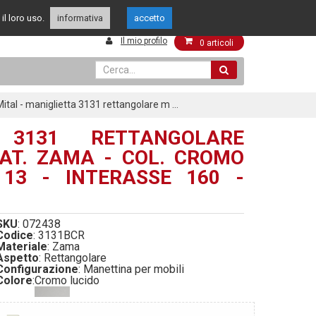
349 4262144
049 8015108
il loro uso.
enti
informativa
accetto
Il mio profilo
0
articoli
Mital - maniglietta 3131 rettangolare m ...
 3131 RETTANGOLARE
AT. ZAMA - COL. CROMO
13 - INTERASSE 160 -
SKU
: 072438
Codice
: 3131BCR
Materiale
: Zama
Aspetto
: Rettangolare
Configurazione
: Manettina per mobili
Colore
:
Cromo lucido