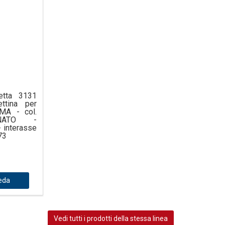
etta 3131
ettina per
MA - col.
NATO -
- interasse
73
eda
Vedi tutti i prodotti della stessa linea