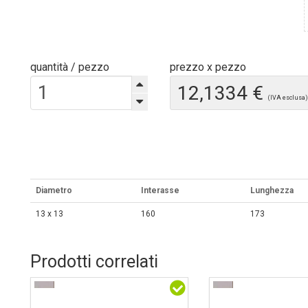
quantità / pezzo
prezzo x pezzo
12,1334 €
(IVA esclusa)
Diametro
Interasse
Lunghezza
13 x 13
160
173
Prodotti correlati