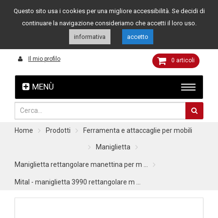
Questo sito usa i cookies per una migliore accessibilità. Se decidi di
Assistenza clienti
049 8015108
349 4262144
continuare la navigazione consideriamo che accetti il loro uso.
informativa
accetto
Il mio profilo
0
articoli
MENÙ
Home
Prodotti
Ferramenta e attaccaglie per mobili
Maniglietta
Maniglietta rettangolare manettina per m ...
Mital - maniglietta 3990 rettangolare m ...