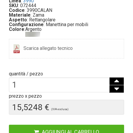
Linea
:
3990
SKU
: 072444
Codice
: 3990CALAN
Materiale
: Zama
Aspetto
: Rettangolare
Configurazione
: Manettina per mobili
Colore
:
Argento
Scarica allegato tecnico
quantità / pezzo
prezzo x pezzo
15,5248 €
(IVA esclusa)
AGGIUNGI AL CARRELLO