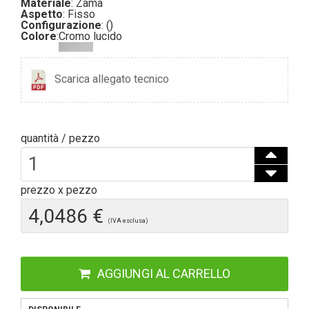
Materiale
: Zama
Aspetto
: Fisso
Configurazione
: ()
Colore
:
Cromo lucido
Scarica allegato tecnico
quantità / pezzo
prezzo x pezzo
4,0486 €
(IVA esclusa)
AGGIUNGI AL CARRELLO