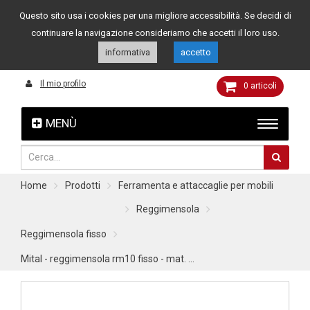
Questo sito usa i cookies per una migliore accessibilità. Se decidi di
Assistenza clienti
049 8015108
349 4262144
continuare la navigazione consideriamo che accetti il loro uso.
informativa
accetto
Il mio profilo
0
articoli
MENÙ
Home
Prodotti
Ferramenta e attaccaglie per mobili
Reggimensola
Reggimensola fisso
Mital - reggimensola rm10 fisso - mat. ...