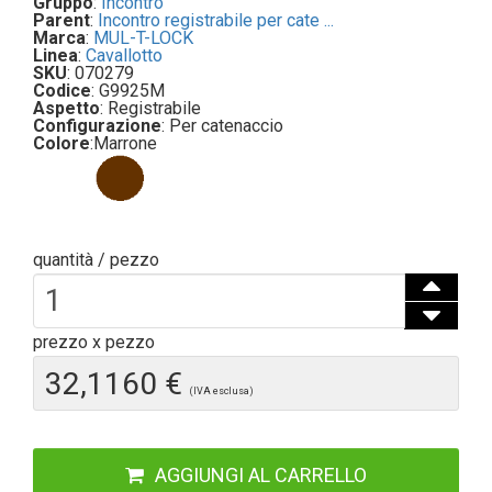
Gruppo
:
Incontro
Parent
:
Incontro registrabile per cate ...
Marca
:
MUL-T-LOCK
Linea
:
Cavallotto
SKU
: 070279
Codice
: G9925M
Aspetto
: Registrabile
Configurazione
: Per catenaccio
Colore
:
Marrone
quantità / pezzo
prezzo x pezzo
32,1160 €
(IVA esclusa)
AGGIUNGI AL CARRELLO