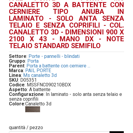
CANALETTO 3D A BATTENTE CON
CERNIERE TIPO ANUBA IN
LAMINATO - SOLO ANTA SENZA
TELAIO E SENZA COPRIFILI - COL.
CANALETTO 3D - DIMENSIONI 900 X
2100 X 43 - MANO DX - NOTE
TELAIO STANDARD SEMIFILO
Settore
:
Porte - pannelli - blindati
Gruppo
:
Porta
Parent
:
Porta a battente con cerniere ...
Marca
:
PAIL PORTE
Linea
:
Ms canaletto 3d
SKU
: D05351
Codice
: MSSFNC090210BDX
Aspetto
: A battente
Configurazione
: In laminato - solo anta senza telaio e
senza coprifili
Colore
:
Canaletto 3d
quantità / pezzo