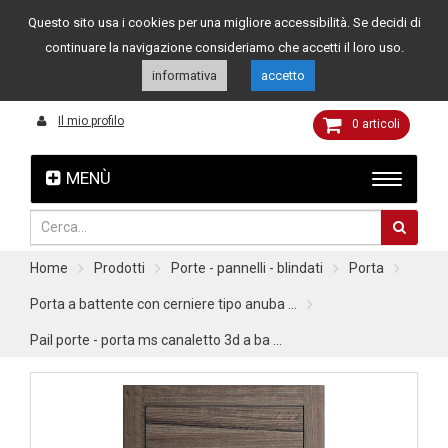
Questo sito usa i cookies per una migliore accessibilità. Se decidi di
Assistenza clienti
049 8015108
349 4262144
continuare la navigazione consideriamo che accetti il loro uso.
informativa
accetto
Il mio profilo
0
articoli
MENÙ
Home
Prodotti
Porte - pannelli - blindati
Porta
Porta a battente con cerniere tipo anuba ...
Pail porte - porta ms canaletto 3d a ba ...