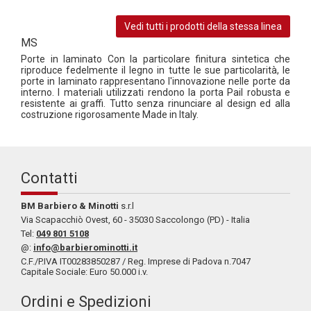
Vedi tutti i prodotti della stessa linea
MS
Porte in laminato Con la particolare finitura sintetica che
riproduce fedelmente il legno in tutte le sue particolarità, le
porte in laminato rappresentano l'innovazione nelle porte da
interno. I materiali utilizzati rendono la porta Pail robusta e
resistente ai graffi. Tutto senza rinunciare al design ed alla
costruzione rigorosamente Made in Italy.
Contatti
BM Barbiero & Minotti
s.r.l
Via Scapacchiò Ovest, 60 - 35030 Saccolongo (PD) - Italia
Tel:
049 801 5108
@:
info@barbierominotti.it
C.F./P.IVA IT00283850287 / Reg. Imprese di Padova n.7047
Capitale Sociale: Euro 50.000 i.v.
Ordini e Spedizioni