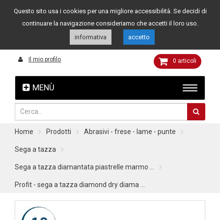
Questo sito usa i cookies per una migliore accessibilità. Se decidi di
Assistenza clienti
049 8015108
349 4262144
continuare la navigazione consideriamo che accetti il loro uso.
informativa
accetto
Il mio profilo
0
articoli
MENÙ
Home
Prodotti
Abrasivi - frese - lame - punte
Sega a tazza
Sega a tazza diamantata piastrelle marmo ...
Profit - sega a tazza diamond dry diama ...