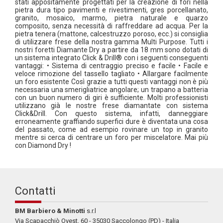
stati appositamente progettati per la creazione di fori nella
pietra dura tipo pavimenti e rivestimenti, gres porcellanato,
granito, mosaico, marmo, pietra naturale e quarzo
composito, senza necessità di raffreddare ad acqua. Per la
pietra tenera (mattone, calcestruzzo poroso, ecc.) si consiglia
di utilizzare frese della nostra gamma Multi Purpose. Tutti i
nostri foretti Diamante Dry a partire da 18 mm sono dotati di
un sistema integrato Click & Drill® con i seguenti conseguenti
vantaggi: • Sistema di centraggio preciso e facile • Facile e
veloce rimozione del tassello tagliato • Allargare facilmente
un foro esistente Così grazie a tutti questi vantaggi non è più
necessaria una smerigliatrice angolare; un trapano a batteria
con un buon numero di giri è sufficiente. Molti professionisti
utilizzano già le nostre frese diamantate con sistema
Click&Drill. Con questo sistema, infatti, danneggiare
erroneamente graffiando superfici dure è diventata una cosa
del passato, come ad esempio rovinare un top in granito
mentre si cerca di centrare un foro per miscelatore. Mai più
con Diamond Dry !
Contatti
BM Barbiero & Minotti
s.r.l
Via Scapacchiò Ovest, 60 - 35030 Saccolongo (PD) - Italia