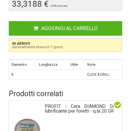
33,3188 €
(IVA esclusa)
AGGIUNGI AL CARRELLO
IN ARRIVO
Generalmente evaso in 7 giorni
Diametro
Lunghezza
Utile
Note
8
CLICK & DRILL
Prodotti correlati
PROFIT - Cera DIAMOND DRY
lubrificante per foretti - q.ta 20 GR