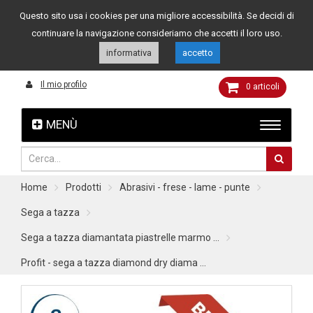
Questo sito usa i cookies per una migliore accessibilità. Se decidi di
Assistenza clienti
049 8015108
349 4262144
continuare la navigazione consideriamo che accetti il loro uso.
informativa
accetto
Il mio profilo
0
articoli
MENÙ
Home
Prodotti
Abrasivi - frese - lame - punte
Sega a tazza
Sega a tazza diamantata piastrelle marmo ...
Profit - sega a tazza diamond dry diama ...