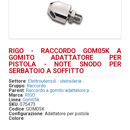
RIGO - RACCORDO GOM05K A
GOMITO ADATTATORE PER
PISTOLA - NOTE SNODO PER
SERBATOIO A SOFFITTO
Settore
:
Elettroutensili - utensileria ...
Gruppo
:
Raccordo
Parent
:
Raccordo a gomito adattatore p ...
Marca
:
RIGO
Linea
:
Gom05k
SKU
: 075473
Codice
: GOM05K
Configurazione
: Adattatore per pistola
Colore
: