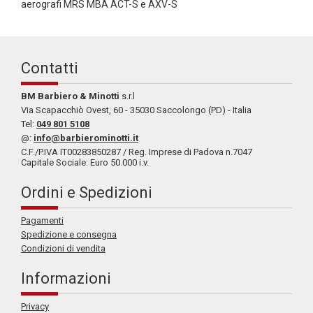
aerografi MRS MBA ACT-S e AXV-S
Contatti
BM Barbiero & Minotti
s.r.l
Via Scapacchiò Ovest, 60 - 35030 Saccolongo (PD) - Italia
Tel:
049 801 5108
@:
info@barbierominotti.it
C.F./P.IVA IT00283850287 / Reg. Imprese di Padova n.7047
Capitale Sociale: Euro 50.000 i.v.
Ordini e Spedizioni
Pagamenti
Spedizione e consegna
Condizioni di vendita
Informazioni
Privacy