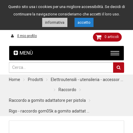
Questo sito usa i cookies per una migliore accessibilità. Se decidi di
Assistenza clienti
049 8015108
349 4262144
continuare la navigazione consideriamo che accetti il loro uso.
informativa
accetto
Il mio profilo
0
articoli
MENÙ
Home
Prodotti
Elettroutensili - utensileria - accessor ...
Raccordo
Raccordo a gomito adattatore per pistola
Rigo - raccordo gom05k a gomito adattat ...