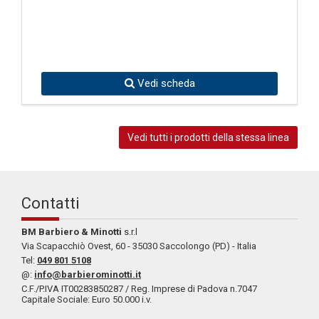
Vedi scheda
Vedi tutti i prodotti della stessa linea
Contatti
BM Barbiero & Minotti
s.r.l
Via Scapacchiò Ovest, 60 - 35030 Saccolongo (PD) - Italia
Tel:
049 801 5108
@:
info@barbierominotti.it
C.F./P.IVA IT00283850287 / Reg. Imprese di Padova n.7047
Capitale Sociale: Euro 50.000 i.v.