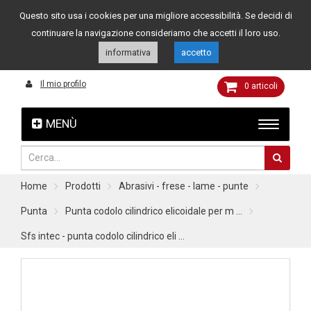
Questo sito usa i cookies per una migliore accessibilità. Se decidi di
Assistenza clienti
049 8015108
349 4262144
continuare la navigazione consideriamo che accetti il loro uso.
informativa
accetto
Il mio profilo
0
articoli
MENÙ
Home
Prodotti
Abrasivi - frese - lame - punte
Punta
Punta codolo cilindrico elicoidale per m ...
Sfs intec - punta codolo cilindrico eli ...