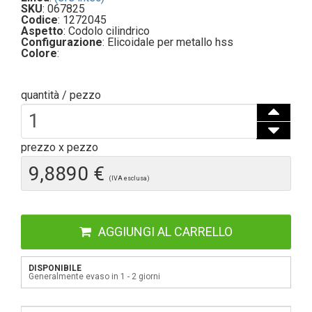
SKU
: 067825
Codice
: 1272045
Aspetto
: Codolo cilindrico
Configurazione
: Elicoidale per metallo hss
Colore
:
quantità / pezzo
prezzo x pezzo
9,8890 €
(IVA esclusa)
AGGIUNGI AL CARRELLO
DISPONIBILE
Generalmente evaso in 1 - 2 giorni