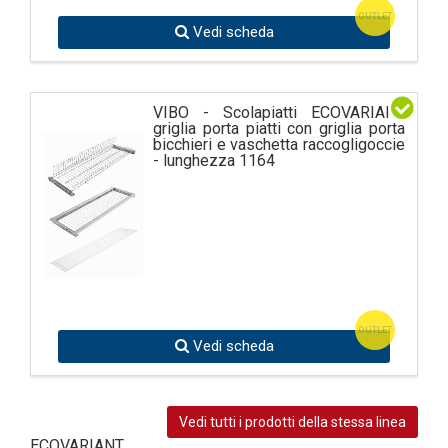
OUTLET
Vedi scheda
VIBO - Scolapiatti ECOVARIANT
griglia porta piatti con griglia porta
bicchieri e vaschetta raccogligoccie
- lunghezza 1164
OUTLET
Vedi scheda
Vedi tutti i prodotti della stessa linea
ECOVARIANT