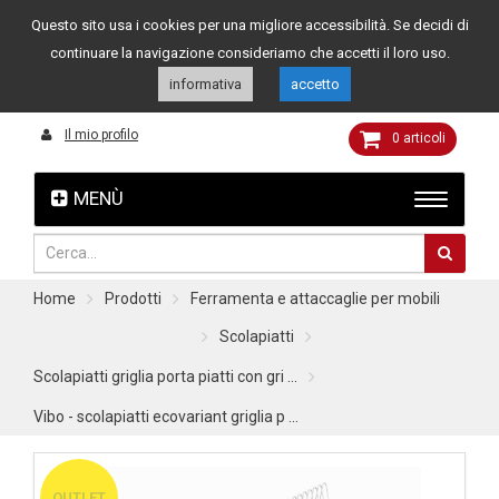
Questo sito usa i cookies per una migliore accessibilità. Se decidi di
Assistenza clienti
049 8015108
349 4262144
continuare la navigazione consideriamo che accetti il loro uso.
informativa
accetto
Il mio profilo
0
articoli
MENÙ
Home
Prodotti
Ferramenta e attaccaglie per mobili
Scolapiatti
Scolapiatti griglia porta piatti con gri ...
Vibo - scolapiatti ecovariant griglia p ...
OUTLET