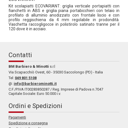
Kit scolapiatti ECOVARIANT: griglia verticale portapiatti con
fianchetti in ABS e griglia piana portabicchieri con telaio in
profilato di alluminio anodizzato con frontale liscio e con
profilo reggischiena da 4 mm regolabile in prodondità.
Vaschetta raccogligocce in polistirolo satinato tranne per il
120 dove è in acciaio.
Contatti
BM Barbiero & Minotti
s.r.l
Via Scapacchiò Ovest, 60 - 35030 Saccolongo (PD) - Italia
Tel:
049 801 5108
@:
info@barbierominotti.it
C.F./P.IVA IT00283850287 / Reg. Imprese di Padova n.7047
Capitale Sociale: Euro 50.000 i.v.
Ordini e Spedizioni
Pagamenti
Spedizione e consegna