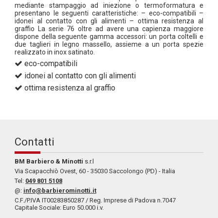
mediante stampaggio ad iniezione o termoformatura e
presentano le seguenti caratteristiche: – eco-compatibili –
idonei al contatto con gli alimenti – ottima resistenza al
graffio La serie 76 oltre ad avere una capienza maggiore
dispone della seguente gamma accessori: un porta coltelli e
due taglieri in legno massello, assieme a un porta spezie
realizzato in inox satinato.
eco-compatibili
idonei al contatto con gli alimenti
ottima resistenza al graffio
Contatti
BM Barbiero & Minotti
s.r.l
Via Scapacchiò Ovest, 60 - 35030 Saccolongo (PD) - Italia
Tel:
049 801 5108
@:
info@barbierominotti.it
C.F./P.IVA IT00283850287 / Reg. Imprese di Padova n.7047
Capitale Sociale: Euro 50.000 i.v.