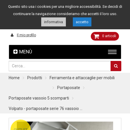
Questo sito usa i cookies per una migliore accessibilità. Se decidi di
Assistenza clienti
049 8015108
349 4262144
continuare la navigazione consideriamo che accetti il loro uso.
informativa
accetto
Il mio profilo
0
articoli
MENÙ
Home
Prodotti
Ferramenta e attaccaglie per mobili
Portaposate
Portaposate vassoio 5 scomparti
Volpato - portaposate serie 76 vassoio ...
OUTLET