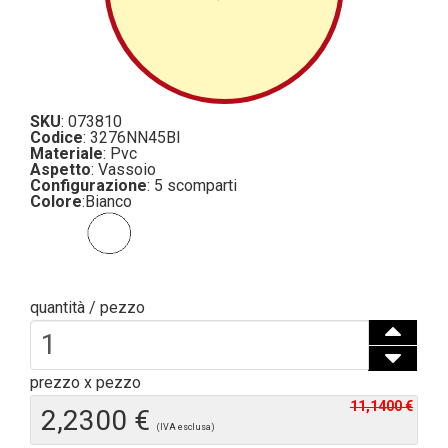
SKU
: 073810
Codice
: 3276NN45BI
Materiale
: Pvc
Aspetto
: Vassoio
Configurazione
: 5 scomparti
Colore
:
Bianco
quantità / pezzo
prezzo x pezzo
11,1400 €
2,2300 €
(IVA esclusa)