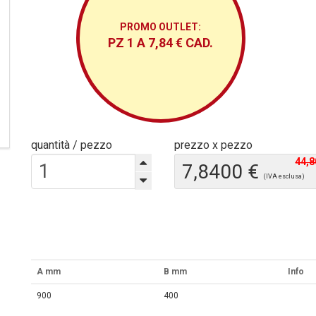
PROMO OUTLET:
PZ 1 A 7,84 € CAD.
quantità / pezzo
prezzo x pezzo
44,8
7,8400 €
(IVA esclusa)
A mm
B mm
Info
900
400