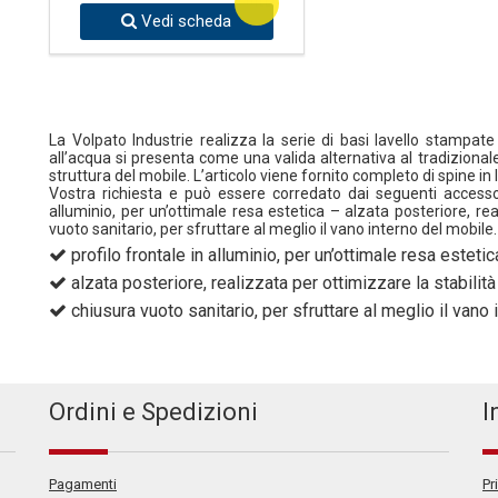
OUTLET
Vedi scheda
La Volpato Industrie realizza la serie di basi lavello stampate
all’acqua si presenta come una valida alternativa al tradiziona
struttura del mobile. L’articolo viene fornito completo di spine i
Vostra richiesta e può essere corredato dai seguenti accessor
alluminio, per un’ottimale resa estetica – alzata posteriore, re
vuoto sanitario, per sfruttare al meglio il vano interno del mobile.
profilo frontale in alluminio, per un’ottimale resa estetic
alzata posteriore, realizzata per ottimizzare la stabilit
chiusura vuoto sanitario, per sfruttare al meglio il vano 
Ordini e Spedizioni
I
Pagamenti
Pr