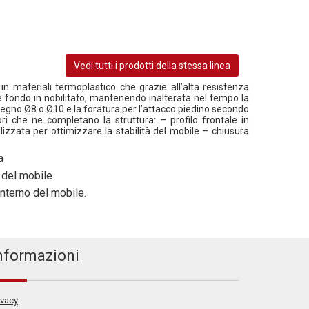
Vedi tutti i prodotti della stessa linea
 in materiali termoplastico che grazie all’alta resistenza
le fondo in nobilitato, mantenendo inalterata nel tempo la
n legno Ø8 o Ø10 e la foratura per l’attacco piedino secondo
i che ne completano la struttura: – profilo frontale in
alizzata per ottimizzare la stabilità del mobile – chiusura
a
à del mobile
interno del mobile.
nformazioni
ivacy