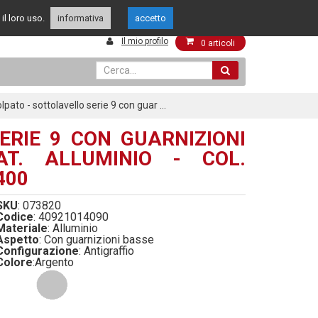
349 4262144
049 8015108
il loro uso.
enti
informativa
accetto
Il mio profilo
0
articoli
lpato - sottolavello serie 9 con guar ...
ERIE 9 CON GUARNIZIONI
T. ALLUMINIO - COL.
400
SKU
: 073820
Codice
: 40921014090
Materiale
: Alluminio
Aspetto
: Con guarnizioni basse
Configurazione
: Antigraffio
Colore
:
Argento