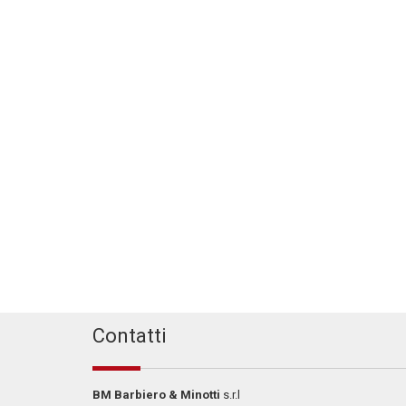
Contatti
BM Barbiero & Minotti
s.r.l