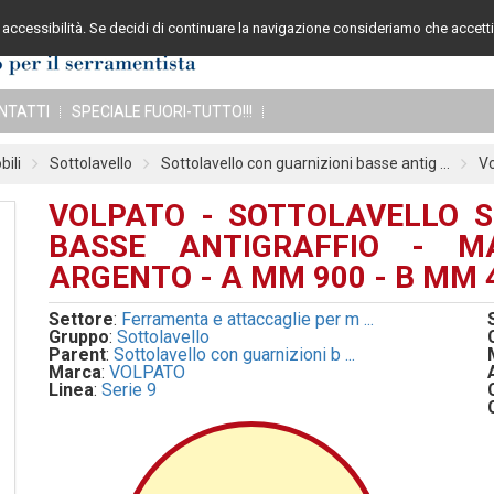
accessibilità. Se decidi di continuare la navigazione consideriamo che accetti 
Assistenza cli
NTATTI
SPECIALE FUORI-TUTTO!!!
ili
Sottolavello
Sottolavello con guarnizioni basse antig ...
Vo
VOLPATO - SOTTOLAVELLO S
BASSE ANTIGRAFFIO - MA
ARGENTO - A MM 900 - B MM 
Settore
:
Ferramenta e attaccaglie per m ...
Gruppo
:
Sottolavello
Parent
:
Sottolavello con guarnizioni b ...
Marca
:
VOLPATO
Linea
:
Serie 9