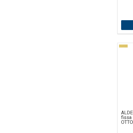
slanc
ALDE
fissa
OTTON