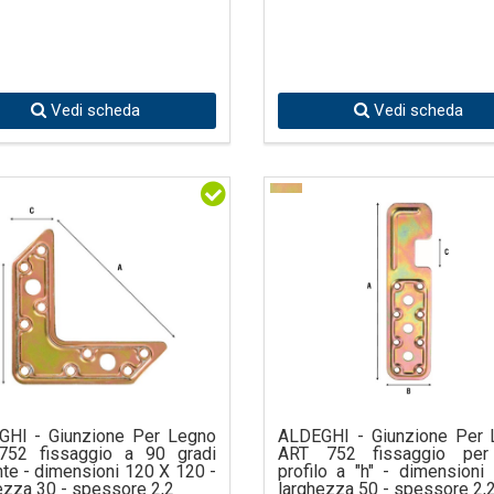
Vedi scheda
Vedi scheda
GHI - Giunzione Per Legno
ALDEGHI - Giunzione Per 
752 fissaggio a 90 gradi
ART 752 fissaggio per 
te - dimensioni 120 X 120 -
profilo a "h" - dimensioni
ezza 30 - spessore 2,2
larghezza 50 - spessore 2,