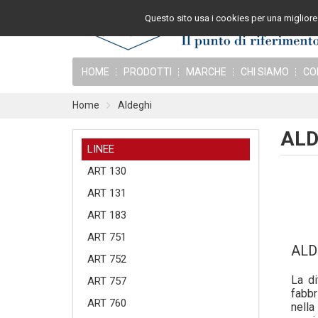
Questo sito usa i cookies per una migliore 
HOME
PRODOTTI
MARCHE
CHI SIAMO
CO
Home
Aldeghi
ALD
LINEE
ART 130
ART 131
ART 183
ART 751
ALDE
ART 752
La di
ART 757
fabbr
ART 760
nella