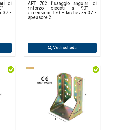
ri di
ART 782 fissaggio angolari di
90° -
rinforzo piegati a 90° -
a 37 -
dimensioni 170 - larghezza 37 -
spessore 2
Vedi scheda