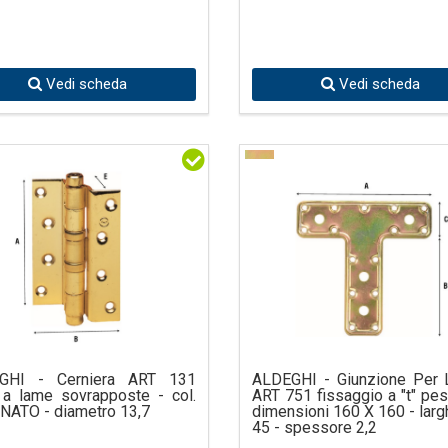
io della generazione attuale, volto all’innovazione ed al mercato d
Vedi scheda
Vedi scheda
GHI - Cerniera ART 131
ALDEGHI - Giunzione Per 
 a lame sovrapposte - col.
ART 751 fissaggio a "t" pes
ATO - diametro 13,7
dimensioni 160 X 160 - lar
45 - spessore 2,2