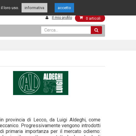
349 4262144
049 8015108
il loro uso.
enti
informativa
accetto
Il mio profilo
0
articoli
in provincia di Lecco, da Luigi Aldeghi, come
 meccanico. Progressivamente vengono introdotti
a di primaria importanza per il mercato odierno: