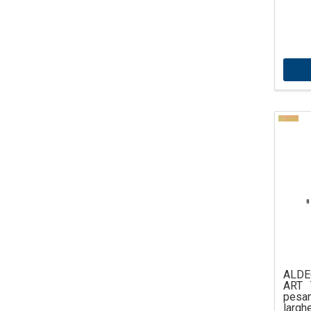
ALDE
ART 
pesan
largh