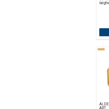
largh
ALDE
ART 