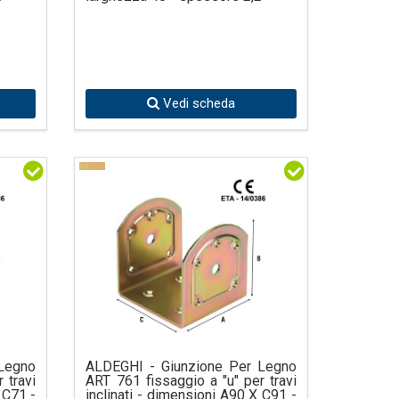
Vedi scheda
Legno
ALDEGHI - Giunzione Per Legno
 travi
ART 761 fissaggio a "u" per travi
 C71 -
inclinati - dimensioni A90 X C91 -