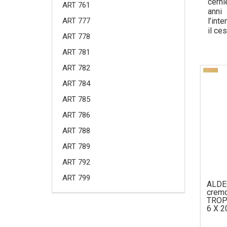
cerni
ART 761
anni
l’int
ART 777
il ce
ART 778
viene
edili
ART 781
della
ART 782
vari 
vengo
ART 784
socie
e ’60
ART 785
l’org
ART 786
& Bri
l’ind
ART 788
da re
fonda
ART 789
la pr
ART 792
prodo
La nu
ART 799
ALDE
polit
cremo
distr
TROP
Canad
6 X 2
passa
caval