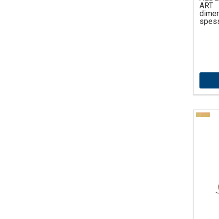
ART 
dimen
spess