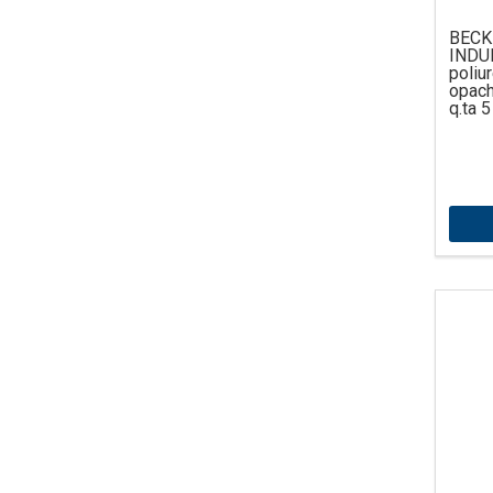
BECK
IND
poliu
opac
q.ta 5