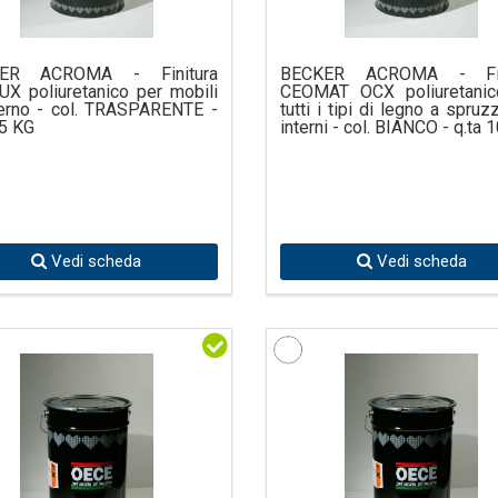
ER ACROMA - Finitura
BECKER ACROMA - Fin
X poliuretanico per mobili
CEOMAT OCX poliuretanic
nterno - col. TRASPARENTE -
tutti i tipi di legno a spruz
25 KG
interni - col. BIANCO - q.ta 
Vedi scheda
Vedi scheda