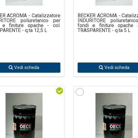
ER ACROMA - Catalizzatore
BECKER ACROMA - Catalizz
RITORE poliuretanico per
INDURITORE poliuretanic
 e finiture opache - col.
fondi e finiture opache 
ARENTE - q.ta 12,5 L
TRASPARENTE - q.ta 5 L
Vedi scheda
Vedi scheda