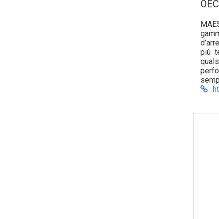
OEC
MAES
gamma
d’arr
più t
quals
perfo
sempr
lingu
h
idee,
del d
adope