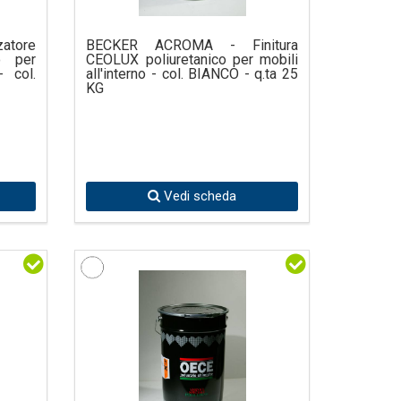
atore
BECKER ACROMA - Finitura
o per
CEOLUX poliuretanico per mobili
- col.
all'interno - col. BIANCO - q.ta 25
KG
Vedi scheda