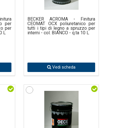
itura
BECKER ACROMA - Finitura
o per
CEOMAT OCX poliuretanico per
zo per
tutti i tipi di legno a spruzzo per
10 L
interni - col. BIANCO - q.ta 10 L
Vedi scheda