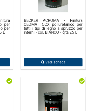
itura
BECKER ACROMA - Finitura
o per
CEOMAT OCX poliuretanico per
zo per
tutti i tipi di legno a spruzzo per
25 L
interni - col. BIANCO - q.ta 25 L
Vedi scheda