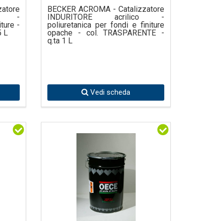
atore
BECKER ACROMA - Catalizzatore
co -
INDURITORE acrilico -
iture -
poliuretanica per fondi e finiture
5 L
opache - col. TRASPARENTE -
q.ta 1 L
Vedi scheda