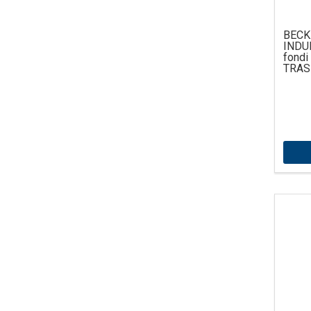
BECK
INDU
fondi
TRASP