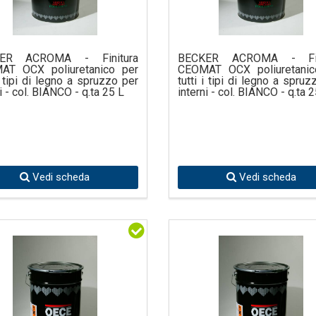
ER ACROMA - Finitura
BECKER ACROMA - Fin
AT OCX poliuretanico per
CEOMAT OCX poliuretanic
 i tipi di legno a spruzzo per
tutti i tipi di legno a spruz
i - col. BIANCO - q.ta 25 L
interni - col. BIANCO - q.ta 
Vedi scheda
Vedi scheda