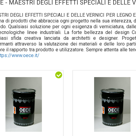
E - MAESTRI DEGLI EFFETTI SPECIALI E DELLE 
TRI DEGLI EFFETTI SPECIALI E DELLE VERNICI PER LEGNO E V
 di prodotti che abbraccia ogni progetto nella sua interezza, dal
edo. Qualsiasi soluzione per ogni esigenza di verniciatura, dalle 
ecnologiche linee industriali. La forte bellezza del design 
iasi sfida creativa lanciata da architetti e designer. Prog
rmanti attraverso la valutazione dei materiali e delle loro part
e il rapporto tra prodotto e utilizzatore. Sempre attenta alle te
aggi e codici, anticipandone i contenuti, le linee estetiche eme
ttps://www.oece.it/
 i progetti, la passione che detta lo stile dell’abitare e del viver
esign diventi sostanza, dia risposte ai luoghi in cui viviamo. P
ra il medesimo linguaggio estetico del materiale utilizzato.