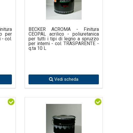
itura
BECKER ACROMA - Finitura
o per
CEOPAL acrilico - poliuretanica
 - col.
per tutti i tipi di legno a spruzzo
per interni - col. TRASPARENTE -
q.ta 10 L
Vedi scheda