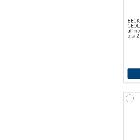
BECK
CEOLU
all'i
q.ta 