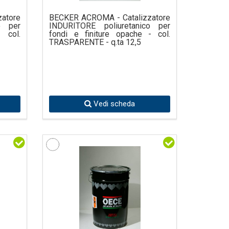
atore
BECKER ACROMA - Catalizzatore
o per
INDURITORE poliuretanico per
col.
fondi e finiture opache - col.
TRASPARENTE - q.ta 12,5
Vedi scheda