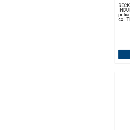
BECK
IND
poliur
col. 