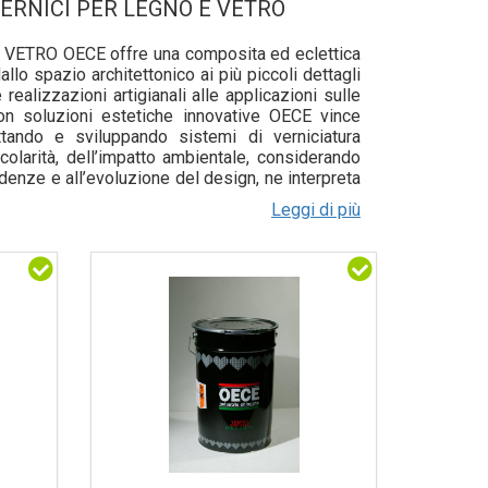
VERNICI PER LEGNO E VETRO
ETRO OECE offre una composita ed eclettica
lo spazio architettonico ai più piccoli dettagli
realizzazioni artigianali alle applicazioni sulle
Con soluzioni estetiche innovative OECE vince
ettando e sviluppando sistemi di verniciatura
icolarità, dell’impatto ambientale, considerando
ndenze e all’evoluzione del design, ne interpreta
rgenti e le esigenze funzionali. Valorizzando le
Leggi di più
e, in maniera che la creatività delle grandi firme
erché il design è in equilibrio perfetto quando