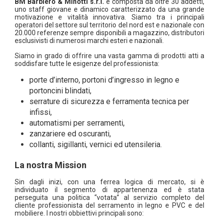
BM Barbiero & Minotti s.r.l.
è composta da oltre 30 addetti,
uno staff giovane e dinamico caratterizzato da una grande
motivazione e vitalità innovativa. Siamo tra i principali
operatori del settore sul territorio del nord est e nazionale con
20.000 referenze sempre disponibili a magazzino, distributori
esclusivisti di numerosi marchi esteri e nazionali.
Siamo in grado di offrire una vasta gamma di prodotti atti a
soddisfare tutte le esigenze del professionista:
porte d’interno, portoni d’ingresso in legno e
portoncini blindati,
serrature di sicurezza e ferramenta tecnica per
infissi,
automatismi per serramenti,
zanzariere ed oscuranti,
collanti, sigillanti, vernici ed utensileria.
La nostra Mission
Sin dagli inizi, con una ferrea logica di mercato, si è
individuato il segmento di appartenenza ed è stata
perseguita una politica “votata” al servizio completo del
cliente professionista del serramento in legno e PVC e del
mobiliere. I nostri obbiettivi principali sono: