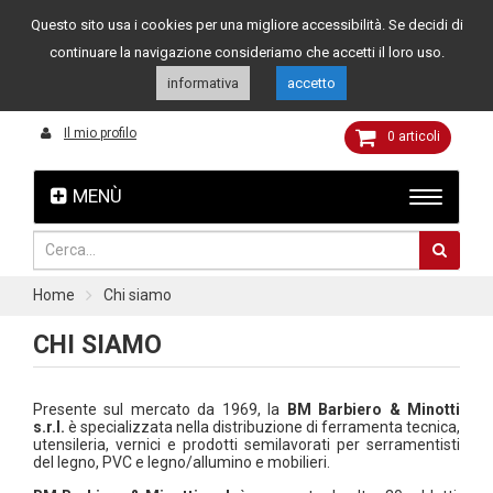
Questo sito usa i cookies per una migliore accessibilità. Se decidi di
Assistenza clienti
049 8015108
349 4262144
continuare la navigazione consideriamo che accetti il loro uso.
informativa
accetto
Il mio profilo
0
articoli
MENÙ
Home
Chi siamo
CHI SIAMO
Presente sul mercato da 1969, la
BM Barbiero & Minotti
s.r.l.
è specializzata nella distribuzione di ferramenta tecnica,
utensileria, vernici e prodotti semilavorati per serramentisti
del legno, PVC e legno/allumino e mobilieri.