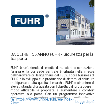
DA OLTRE 155 ANNO FUHR - Sicurezza per la
tua porta
FUHR è un'azienda di medie dimensioni a conduzione
familiare, la cui sede centrale è situata nella mecca
dell'hardware di Heiligenhaus dal 1859. Il core business di
FUHR è lo sviluppo e la produzione di sistemi di chiusura
multipunto di alta qualità. Il marchio FUHR è sinonimo di
elevati standard di qualità con l'obiettivo di proteggere in
modo affidabile la proprietà e aumentare il comfort
operativo alla porta. Con un programma innovativo
costituito da serrature automatiche, antipanico e
https://www.fuhr.de/fuhr/en/index-
Leggi di più
bloccate elettronicamente, il FUHR sta stabilendo nuovi
2.html