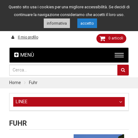
Questo sito usa i cookies per una migliore accessibilità. Se decidi di
Assistenza clienti
049 8015108
349 4262144
continuare la navigazione consideriamo che accetti il loro uso.
informativa
accetto
Il mio profilo
0
articoli
MENÙ
Home
Fuhr
LINEE
FUHR