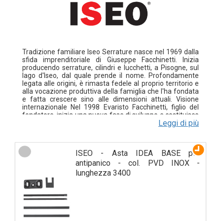
Tradizione familiare Iseo Serrature nasce nel 1969 dalla
sfida imprenditoriale di Giuseppe Facchinetti. Inizia
producendo serrature, cilindri e lucchetti, a Pisogne, sul
lago d'Iseo, dal quale prende il nome. Profondamente
legata alle origini, è rimasta fedele al proprio territorio e
alla vocazione produttiva della famiglia che l'ha fondata
e fatta crescere sino alle dimensioni attuali. Visione
internazionale Nel 1998 Evaristo Facchinetti, figlio del
fondatore, inizia una nuova fase di sviluppo e costituisce
Leggi di più
il Gruppo Iseo. La strategia di crescita punta su due
elementi chiave. La dimensione: perché in un mercato
competitivo fa la differenza. E il fattore umano: perché è
lo spirito di intrapresa che crea, fa vivere e sviluppa un
ISEO - Asta IDEA BASE per
gruppo. Si aprono così nuove prospettive anche alla
presenza internazionale di Iseo Serrature che attraverso
antipanico - col. PVD INOX -
le sedi del Gruppo opera in Europa, Medio ed Estremo
lunghezza 3400
Oriente, America Latina e dal 2009 anche in Cina. Nel
2014 Iseo Serrature incorpora Fiam, una società
specializzata nella produzione di serrature per porte
blindate, entrata a far parte del gruppo nel 2004. Gioco di
squadra Iseo Serrature è oggi parte di un gruppo con
significativa presenza sulla scena internazionale, una