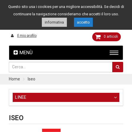
Questo sito usa i cookies per una migliore accessibilità. Se decidi di
Assistenza clienti
049 8015108
349 4262144
continuare la navigazione consideriamo che accetti il loro uso.
informativa
accetto
Il mio profilo
0
articoli
MENÙ
Home
Iseo
LINEE
ISEO