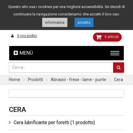
Questo sito usa i cookies per una migliore accessibilità. Se decidi di
Assistenza clienti
049 8015108
349 4262144
continuare la navigazione consideriamo che accetti il loro uso.
informativa
accetto
Il mio profilo
0
articoli
MENÙ
Home
Prodotti
Abrasivi - frese - lame - punte
Cera
CERA
Cera lubrificante per foretti
(1 prodotto)