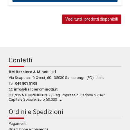
Vedi tutti i prodotti disponibili
Contatti
BM Barbiero & Minotti
s.r.l
Via Scapacchiò Ovest, 60 - 35030 Saccolongo (PD) - Italia
Tel:
049 801 5108
@:
info@barbierominotti.it
C.F./P.IVA IT00283850287 / Reg. Imprese di Padova n.7047
Capitale Sociale: Euro 50.000 i.v.
Ordini e Spedizioni
Pagamenti
Spedizione e consegna