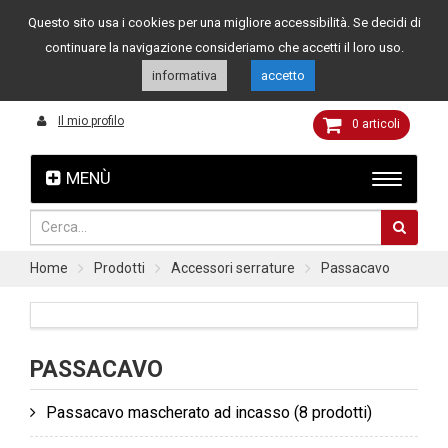
Questo sito usa i cookies per una migliore accessibilità. Se decidi di
Assistenza clienti
049 8015108
349 4262144
continuare la navigazione consideriamo che accetti il loro uso.
informativa
accetto
Il mio profilo
0
articoli
MENÙ
Home
Prodotti
Accessori serrature
Passacavo
PASSACAVO
Passacavo mascherato ad incasso
(8 prodotti)