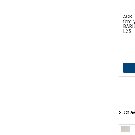
AGB -
foro 
BARI
L25
Chiav