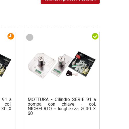
 91 a
MOTTURA - Cilindro SERIE 91 a
col.
pompa con chiave - col.
 30 X
NICHELATO - lunghezza Ø 30 X
60