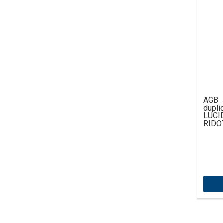
AGB 
dupli
LUCI
RIDO