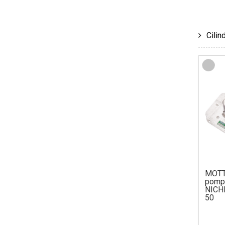
Cilin
MOTT
pom
NICH
50