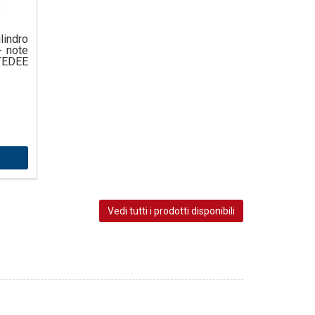
lindro
- note
TEDEE
Vedi tutti i prodotti disponibili