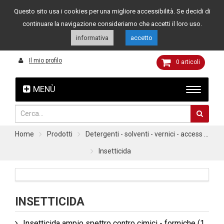
Questo sito usa i cookies per una migliore accessibilità. Se decidi di
Assistenza clienti
049 8015108
349 4262144
continuare la navigazione consideriamo che accetti il loro uso.
informativa
accetto
Il mio profilo
0
articoli
MENÙ
Home
Prodotti
Detergenti - solventi - vernici - access ...
Insetticida
INSETTICIDA
Insetticida ampio spettro contro cimici - formiche
(1