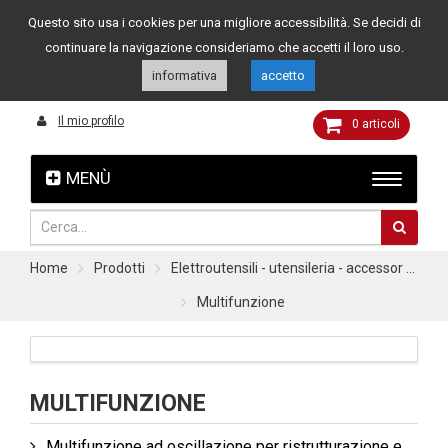
Questo sito usa i cookies per una migliore accessibilità. Se decidi di
Assistenza clienti
049 8015108
349 4262144
continuare la navigazione consideriamo che accetti il loro uso.
informativa
accetto
Il mio profilo
0
articoli
MENÙ
Home
Prodotti
Elettroutensili - utensileria - accessor ...
Multifunzione
MULTIFUNZIONE
Multifunzione ad oscillazione per ristrutturazione e