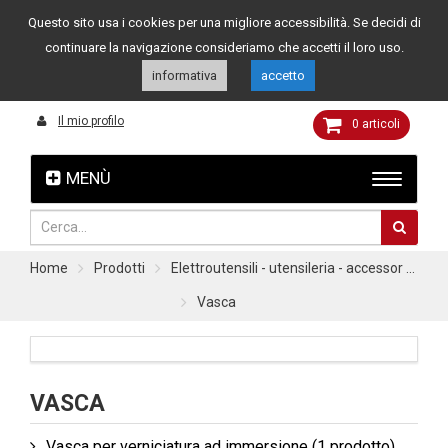
Questo sito usa i cookies per una migliore accessibilità. Se decidi di
Assistenza clienti
049 8015108
349 4262144
continuare la navigazione consideriamo che accetti il loro uso.
informativa
accetto
Il mio profilo
0
articoli
MENÙ
Home
Prodotti
Elettroutensili - utensileria - accessor ...
Vasca
VASCA
Vasca per verniciatura ad immersione
(1 prodotto)