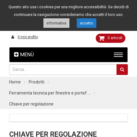
Questo sito usa i cookies per una migliore accessibilità. Se decidi di
Assistenza clienti
049 8015108
349 4262144
continuare la navigazione consideriamo che accetti il loro uso.
informativa
accetto
Il mio profilo
0
articoli
MENÙ
Home
Prodotti
Ferramenta tecnica per finestre e portef ...
Chiave per regolazione
CHIAVE PER REGOLAZIONE