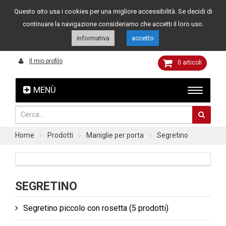
Questo sito usa i cookies per una migliore accessibilità. Se decidi di
Assistenza clienti
049 8015108
349 4262144
continuare la navigazione consideriamo che accetti il loro uso.
informativa
accetto
Il mio profilo
0
articoli
MENÙ
Home
Prodotti
Maniglie per porta
Segretino
SEGRETINO
Segretino piccolo con rosetta
(5 prodotti)