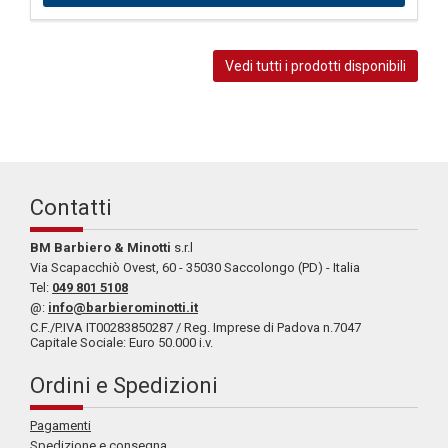
Vedi tutti i prodotti disponibili
Contatti
BM Barbiero & Minotti
s.r.l
Via Scapacchiò Ovest, 60 - 35030 Saccolongo (PD) - Italia
Tel:
049 801 5108
@:
info@barbierominotti.it
C.F./P.IVA IT00283850287 / Reg. Imprese di Padova n.7047
Capitale Sociale: Euro 50.000 i.v.
Ordini e Spedizioni
Pagamenti
Spedizione e consegna