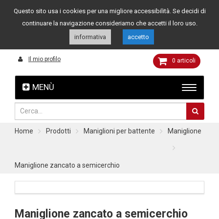
Questo sito usa i cookies per una migliore accessibilità. Se decidi di
Assistenza clienti
049 8015108
349 4262144
continuare la navigazione consideriamo che accetti il loro uso.
informativa
accetto
Il mio profilo
0
articoli
MENÙ
Home
Prodotti
Maniglioni per battente
Maniglione
Maniglione zancato a semicerchio
Maniglione zancato a semicerchio