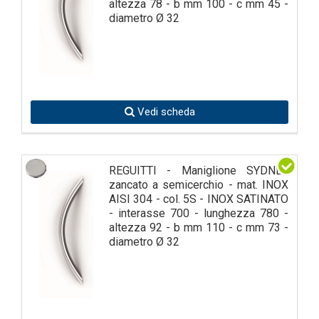
altezza 78 - b mm 100 - c mm 45 -
diametro Ø 32
Vedi scheda
REGUITTI - Maniglione SYDNEY
zancato a semicerchio - mat. INOX
AISI 304 - col. 5S - INOX SATINATO
- interasse 700 - lunghezza 780 -
altezza 92 - b mm 110 - c mm 73 -
diametro Ø 32