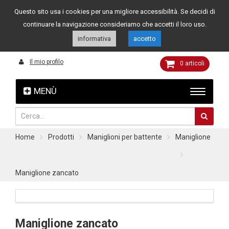
Questo sito usa i cookies per una migliore accessibilità. Se decidi di
Assistenza clienti
049 8015108
349 4262144
continuare la navigazione consideriamo che accetti il loro uso.
informativa
accetto
Il mio profilo
0
articoli
MENÙ
Home
Prodotti
Maniglioni per battente
Maniglione
Maniglione zancato
Maniglione zancato