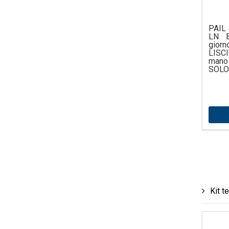
PAIL 
LN B
giorn
LISCI
mano
SOLO
Kit t