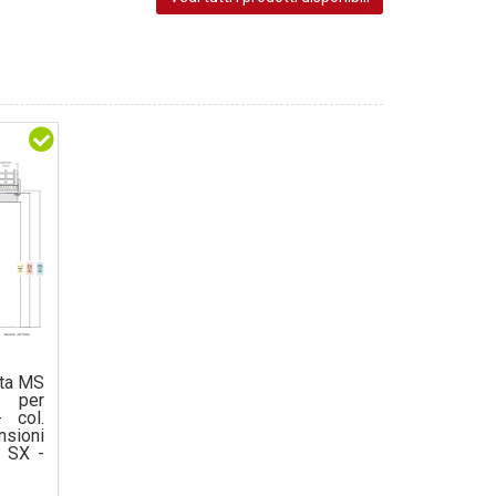
rta MS
 per
- col.
sioni
 SX -