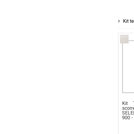
Kit t
Kit 
scorr
SELE
900 -