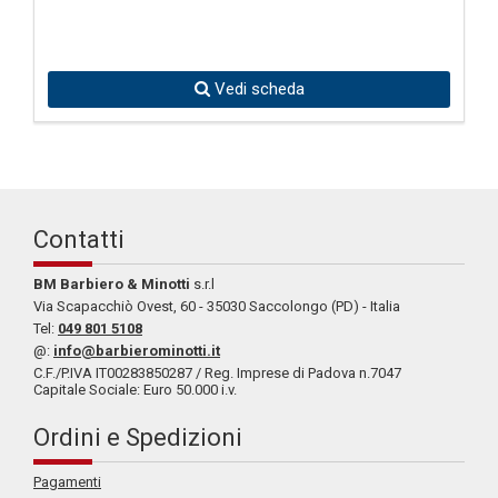
Vedi scheda
Contatti
BM Barbiero & Minotti
s.r.l
Via Scapacchiò Ovest, 60 - 35030 Saccolongo (PD) - Italia
Tel:
049 801 5108
@:
info@barbierominotti.it
C.F./P.IVA IT00283850287 / Reg. Imprese di Padova n.7047
Capitale Sociale: Euro 50.000 i.v.
Ordini e Spedizioni
Pagamenti