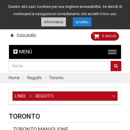
Questo sito usa i cookies per una migliore accessibilità. Se decidi di
Assistenza clienti
049 8015108
349 4262144
continuare la navigazione consideriamo che accetti il loro uso.
informativa
accetto
Il mio profilo
0
articoli
MENÙ
Home
Reguitti
Toronto
LINEE
REGUITTI
TORONTO
TORONTO MANIGLIONE