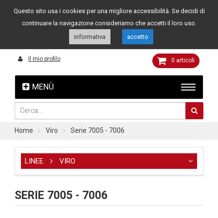
Questo sito usa i cookies per una migliore accessibilità. Se decidi di
Assistenza clienti
049 8015108
349 4262144
continuare la navigazione consideriamo che accetti il loro uso.
informativa
accetto
Il mio profilo
0
articoli
MENÙ
Home
Viro
Serie 7005 - 7006
LINEE
VIRO
SERIE 7005 - 7006