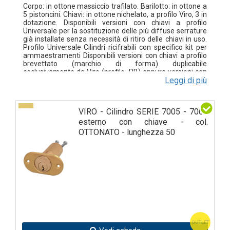
Corpo: in ottone massiccio trafilato. Barilotto: in ottone a
5 pistoncini. Chiavi: in ottone nichelato, a profilo Viro, 3 in
dotazione. Disponibili versioni con chiavi a profilo
Universale per la sostituzione delle più diffuse serrature
già installate senza necessità di ritiro delle chiavi in uso.
Profilo Universale Cilindri ricifrabili con specifico kit per
ammaestramenti Disponibili versioni con chiavi a profilo
brevettato (marchio di forma) duplicabile
esclusivamente da Viro (profilo .PB) oppure versioni con
Leggi di più
chiave duplicabile esclusivamente presso i Centri
Autorizzati Viro (profilo .PV). Meccanismo: pistoncini in
ottone; contropistoncini in ottone "a fungo" contro
l'azione del grimaldello; molle pistoncini in bronzo
VIRO - Cilindro SERIE 7005 - 7006
fosforoso. Forniti con: mostrina ovale e canotto in
ottone, viti di fissaggio. Confezione: individuale, in
esterno con chiave - col.
sacchetto di polietilene, in scatola multipla da 6 pz.
OTTONATO - lunghezza 50
OUTLET