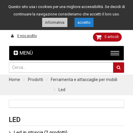
Questo sito usa i cookies per una migliore accessibilità. Se decidi di
Assistenza clienti
049 8015108
349 4262144
continuare la navigazione consideriamo che accetti il loro uso.
informativa
accetto
Il mio profilo
0
articoli
MENÙ
Home
Prodotti
Ferramenta e attaccaglie per mobili
Led
LED
Led in striscia
(2 prodotti)