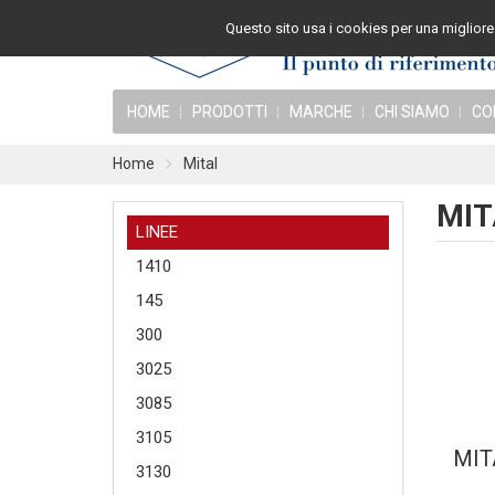
Questo sito usa i cookies per una migliore 
HOME
PRODOTTI
MARCHE
CHI SIAMO
CO
Home
Mital
MIT
LINEE
1410
145
300
3025
3085
3105
MIT
3130