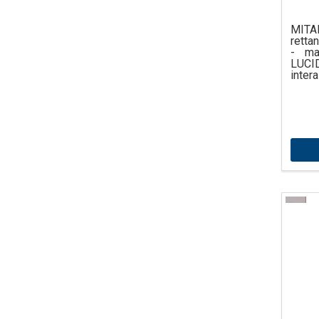
MITA
retta
- ma
LUCI
inter