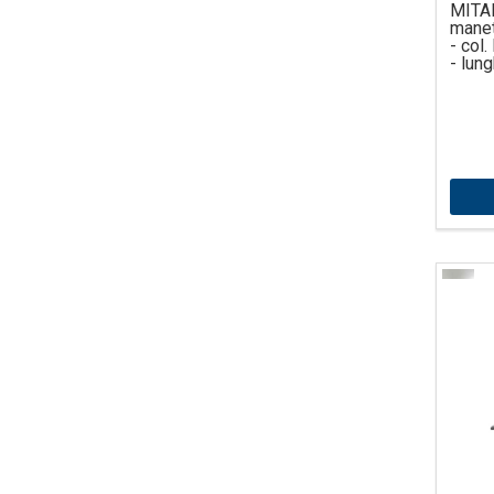
MITA
manet
- col
- lun