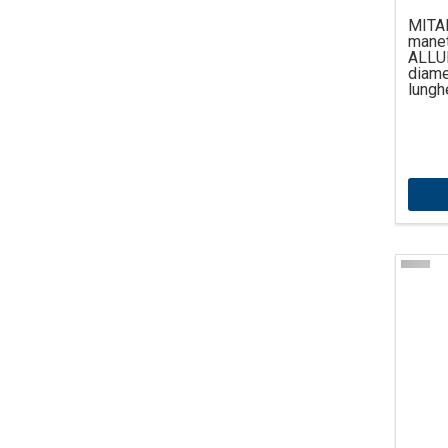
MITA
mane
ALLU
diame
lungh