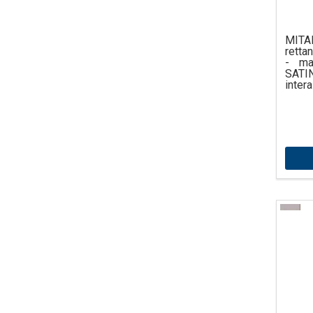
MITA
retta
- ma
SATI
inter