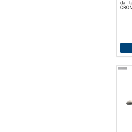
da t
CROM