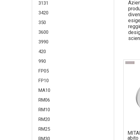
Azien
3131
produ
3420
diven
esige
350
reggi
desig
3600
scien
3990
modo 
nazio
420
della
990
Mital
setto
FP05
chiam
ponga
FP10
lavor
MA10
l’amb
Catas
RM06
vendi
manua
RM10
riass
RM20
ed i 
nostr
RM25
MITAL
itali
abito
RM30
propo